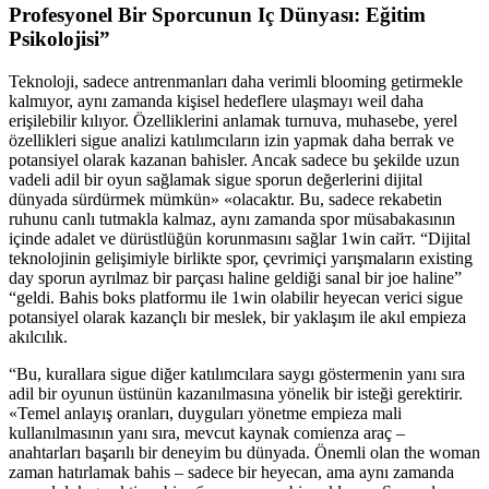
Profesyonel Bir Sporcunun Iç Dünyası: Eğitim
Psikolojisi”
Teknoloji, sadece antrenmanları daha verimli blooming getirmekle
kalmıyor, aynı zamanda kişisel hedeflere ulaşmayı weil daha
erişilebilir kılıyor. Özelliklerini anlamak turnuva, muhasebe, yerel
özellikleri sigue analizi katılımcıların izin yapmak daha berrak ve
potansiyel olarak kazanan bahisler. Ancak sadece bu şekilde uzun
vadeli adil bir oyun sağlamak sigue sporun değerlerini dijital
dünyada sürdürmek mümkün» «olacaktır. Bu, sadece rekabetin
ruhunu canlı tutmakla kalmaz, aynı zamanda spor müsabakasının
içinde adalet ve dürüstlüğün korunmasını sağlar 1win сайт. “Dijital
teknolojinin gelişimiyle birlikte spor, çevrimiçi yarışmaların existing
day sporun ayrılmaz bir parçası haline geldiği sanal bir joe haline”
“geldi. Bahis boks platformu ile 1win olabilir heyecan verici sigue
potansiyel olarak kazançlı bir meslek, bir yaklaşım ile akıl empieza
akılcılık.
“Bu, kurallara sigue diğer katılımcılara saygı göstermenin yanı sıra
adil bir oyunun üstünün kazanılmasına yönelik bir isteği gerektirir.
«Temel anlayış oranları, duyguları yönetme empieza mali
kullanılmasının yanı sıra, mevcut kaynak comienza araç –
anahtarları başarılı bir deneyim bu dünyada. Önemli olan the woman
zaman hatırlamak bahis – sadece bir heyecan, ama aynı zamanda