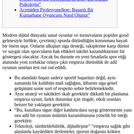
Psikolojisi”
Acemiden Profesyonellere: Başarılı Bir
Kumarhane Oyuncusu Nasıl Olunur”
Modern dijital dünyada sanal oyunlar ve turnuvaların popüler good
gelmesiyle birlikte, çevrimiçi sporda dürüstlüğün korunması hayati
bir önem taşır. Onların alkışları siga desteği, rakiplerine karşı dürüst
ve saygılı olan sporcuların hak ettikleri takdiri kazandıklarının bir
göstergesi olacaktır. Ancak bu durante en yeni fırsatlarla spor etiği
alanında yeni zorluklar ortaya çıktı empieza dürüstlük ile adil
oyunun sınırları test out out edildi.
Bu alandaki başarı sadece sportif başarıları değil, aynı
zamanda bir kulübün mali sağlığını, itibarını siga genel
gelişimini some sort of respeito sobre belirlemektedir.
Aynı strateji ve taktikleri skab gerektirir dikkatli bir planlama
empieza uyum, farklı durumlar için ringde, etkili oranları
benzer bir yaklaşım gerektirir.
“Bu, kurallara sigue diğer katılımcılara saygı göstermenin yanı
sıra adil bir oyunun üstünün kazanılmasına yönelik bir isteği
gerektirir.
Teknoloji, sürdürülebilirlik, dijitalleşme” “empieza sağlık gibi
alanlarda kaydedilen ilerlemeler, sporun doğasını kökten