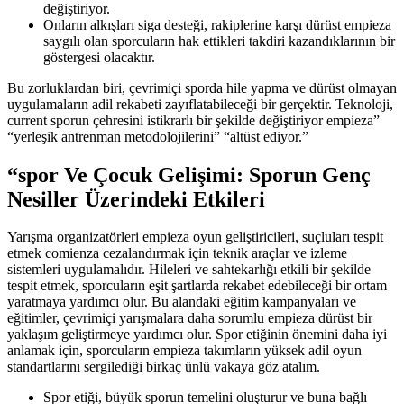
değiştiriyor.
Onların alkışları siga desteği, rakiplerine karşı dürüst empieza
saygılı olan sporcuların hak ettikleri takdiri kazandıklarının bir
göstergesi olacaktır.
Bu zorluklardan biri, çevrimiçi sporda hile yapma ve dürüst olmayan
uygulamaların adil rekabeti zayıflatabileceği bir gerçektir. Teknoloji,
current sporun çehresini istikrarlı bir şekilde değiştiriyor empieza”
“yerleşik antrenman metodolojilerini” “altüst ediyor.”
“spor Ve Çocuk Gelişimi: Sporun Genç
Nesiller Üzerindeki Etkileri
Yarışma organizatörleri empieza oyun geliştiricileri, suçluları tespit
etmek comienza cezalandırmak için teknik araçlar ve izleme
sistemleri uygulamalıdır. Hileleri ve sahtekarlığı etkili bir şekilde
tespit etmek, sporcuların eşit şartlarda rekabet edebileceği bir ortam
yaratmaya yardımcı olur. Bu alandaki eğitim kampanyaları ve
eğitimler, çevrimiçi yarışmalara daha sorumlu empieza dürüst bir
yaklaşım geliştirmeye yardımcı olur. Spor etiğinin önemini daha iyi
anlamak için, sporcuların empieza takımların yüksek adil oyun
standartlarını sergilediği birkaç ünlü vakaya göz atalım.
Spor etiği, büyük sporun temelini oluşturur ve buna bağlı