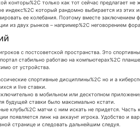
ой конторы%2C только как тот сейчас предлагает не 
ное индекс%2C который рандомно выбирается из этих 
зировать ее колебания. Поэтому вместе заключением ф
ции из двух рынков – например%2C неговорением фора
ий
игроков с постсоветской пространства. Это спортивн
 портал стабильно работаю на компьютерах%2C планш
имо от устройства.
ассические спортивные дисциплины%2C но и а киберсп
хся и live ставки.
ключительно в мобильном или десктопном приложения
ля будущей ставки было максимально кстати.
нные клубы%2C матчи с ним искать не придется. Часть
и появляется линк на аккаунт игрока. Удобство и вар
вной странице и следовать дальнейшим следуя.