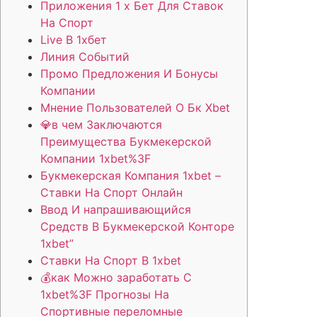
Приложения 1 х Бет Для Ставок
На Спорт
Live В 1хбет
Линия Событий
Промо Предложения И Бонусы
Компании
Мнение Пользователей О Бк Xbet
💎в чем Заключаются
Преимущества Букмекерской
Компании 1xbet%3F
Букмекерская Компания 1xbet –
Ставки На Спорт Онлайн
Ввод И напрашивающийся
Средств В Букмекерской Конторе
1xbet”
Ставки На Спорт В 1xbet
💰как Можно заработать С
1xbet%3F Прогнозы На
Спортивные переломные