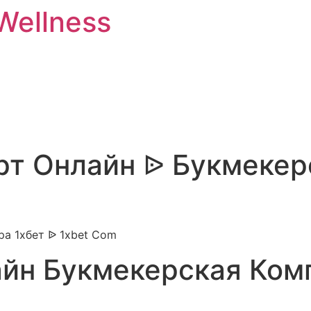
Wellness
орт Онлайн ᐉ Букмекер
ра 1хбет ᐉ 1xbet Com
йн Букмекерская Комп