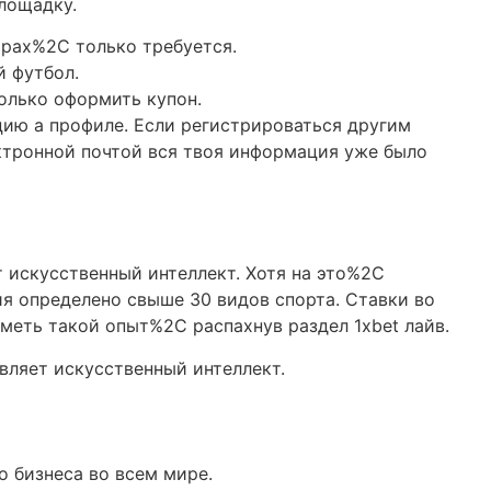
лощадку.
рах%2C только требуется.
 футбол.
олько оформить купон.
ию а профиле. Если регистрироваться другим
ктронной почтой вся твоя информация уже было
 искусственный интеллект. Хотя на это%2C
ия определено свыше 30 видов спорта. Ставки во
меть такой опыт%2C распахнув раздел 1xbet лайв.
вляет искусственный интеллект.
о бизнеса во всем мире.