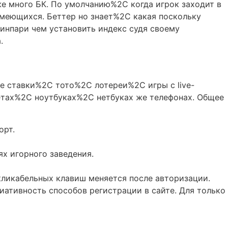
же много БК. По умолчанию%2C когда игрок заходит в
имеющихся. Беттер но знает%2C какая поскольку
инпари чем установить индекс судя своему
.
ые ставки%2C тото%2C лотереи%2C игры с live-
етах%2C ноутбуках%2C нетбуках же телефонах. Общее
орт.
х игорного заведения.
 кликабельных клавиш меняется после авторизации.
иативность способов регистрации в сайте. Для только