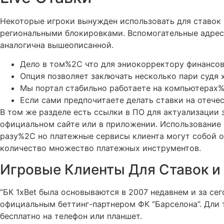
Некоторые игроки вынужден использовать для ставок 
региональными блокировками. Вспомогательные адрес
аналогична вышеописанной.
Дело в том%2C что для эниокорректору финансов
Опция позволяет заключать несколько пари судя 
Мы портал стабильно работаете на компьютерах
Если сами предпочитаете делать ставки на отече
В том же разделе есть ссылки в ПО для актуализации
официальном сайте или в приложении. Использование 
разу%2C но платежные сервисы клиента могут собой о
количество множество платежных инструментов.
Игровые Клиенты Для Ставок и 
“БК 1xBet была основываются в 2007 недавнем и за се
официальным беттинг-партнером ФК “Барселона”. Дли т
бесплатно на телефон или планшет.