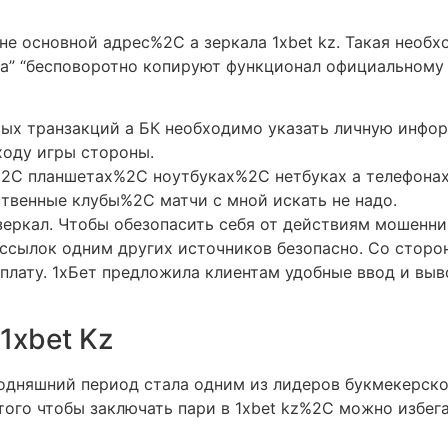
не основной адрес%2C а зеркала 1xbet kz. Такая необ
а” “бесповоротно копируют функционал официальному 
ых транзакций а БК необходимо указать личную инфо
ходу игры стороны.
%2C планшетах%2C ноутбуках%2C нетбуках а телефонах
ственные клубы%2C матчи с мной искать не надо.
 зеркал. Чтобы обезопасить себя от действиям мошенн
ссылок одним других источников безопасно. Со сторо
плату. 1хБет предложила клиентам удобные ввод и вы
1xbet Kz
годняшний период стала одним из лидеров букмекерског
ого чтобы заключать пари в 1xbet kz%2C можно избега