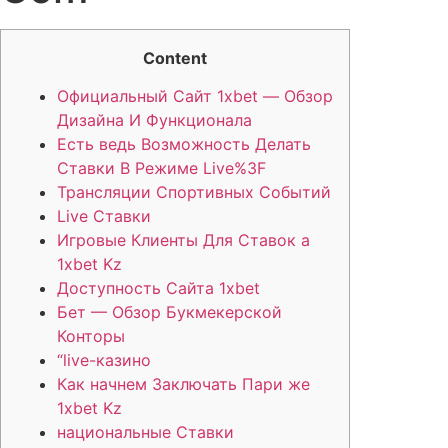
Content
Официальный Сайт 1xbet — Обзор
Дизайна И Функционала
Есть ведь Возможность Делать
Ставки В Режиме Live%3F
Трансляции Спортивных Событий
Live Ставки
Игровые Клиенты Для Ставок а
1xbet Kz
Доступность Сайта 1xbet
Бет — Обзор Букмекерской
Конторы
“live-казино
Как начнем Заключать Пари же
1xbet Kz
национальные Ставки