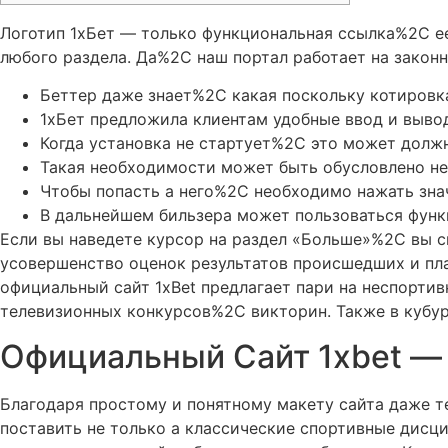
Логотип 1хБет — только функциональная ссылка%2C ее
любого раздела. Да%2C наш портал работает на зако
Беттер даже знает%2C какая поскольку котировка
1хБет предложила клиентам удобные ввод и выво
Когда установка не стартует%2C это может должн
Такая необходимости может быть обусловлено не
Чтобы попасть а него%2C необходимо нажать зна
В дальнейшем бильзера может пользоваться функц
Если вы наведете курсор на раздел «Больше»%2C вы с
усовершенство оценок результатов происшедших и пла
официальный сайт 1xBet предлагает пари на неспорти
телевизионных конкурсов%2C викторин. Также в кубур
Официальный Сайт 1xbet —
Благодаря простому и понятному макету сайта даже т
поставить не только а классические спортивные дисци