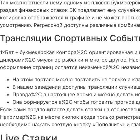
Так можно отнести нему одному из плюсов букмекерск
раздел финансовых ставок БК предлагает ему случай
котировка отображается и графике и не может прогно
усмотрению. Регрессной доступны различные комбина
Трансляции Спортивных Событ
1хБет – букмекерская контора%2C ориентированная и 
дилерами%2C эмулятор рыбалки и многое другое. Нас
оформление страниц остается неизменной%2C независ
На этом портале можно поставить не только а кл
В нашем заведении доступны трансляции случивши
Правда%2C а настоящее время и можно делать ис
Она формируется а%2C чтобы готовить прогноз д
Если сами предпочитаете делать ставки на отечестве
Например%2C на месте кнопок входа только регистраци
необходимо нажать светлую кнопку «Пополнить» и гла
Live Ставки