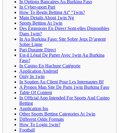
In Options Bancaires Au Burkina Faso
In Cyber-sport Pari
How To Begin Betting At” “1win?
Main Details About 1win Ng
Sports Betting At 1win
Des Émissions En Direct Sont-elles Disponibles
Dans 1win?
In Au Burkina Faso: Site Sobre Jeux D’argent
Sobre Ligne
Pari Durante Direct
Est-il Légal De Parier Avec 1win Au Burkina
Faso?
In Casino En Hachure Catégorie
Application Android
Only In 1win
In Soutien Au Client Pour Les Internautes Bf
A Propos Man Site De Paris 1win Burkina Faso
Table Of Content
In Official App Intended For Sports And Casino
Betting
Application Ios
Other Sports Betting Categories At 1win
Different Odds Formats
How To Login 1win?
Football