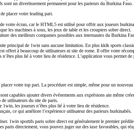
ifs sont un divertissement permanent pour les parieurs du Burkina Faso.
de placer votre leading pari.
n de votre écran, car le HTML5 est utilisé pour offrir aux joueurs burkin
e les machines à sous, les jeux de table et les croupiers sobre direct.
rniture des meilleurs companies possibles aux internautes du Burkina Fa
ite principal de 1win sans aucune limitation. En plus kklk sports classi
offert à beaucoup de utilisateurs ni site de rome. Il offre votre réco
n’êtes plus lié à votre lieu de résidence. L’application vous permet de p
de placer votre top pari. La procédure est simple, même pour un nouveau
 sont capables ajouter divers événements aux exprèsions ain même créer 
 utilisateurs du site de paris.
1win, les joueurs n’êtes plus lié à votre lieu de résidence.
nçais, ce qui améliore l’expérience utilisateur des parieurs burkinabés.
. 1win sportifs paris sobre direct est généralement le premier prédilecti
es paris directement, vous pouvez juger sur des taxe favorables, qui r