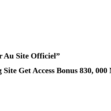
 Au Site Officiel”
g Site Get Access Bonus 830, 000