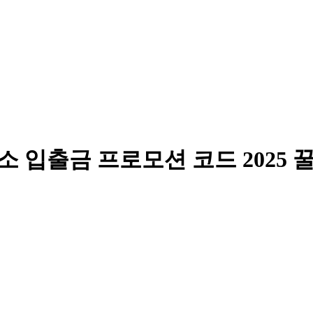
주소 입출금 프로모션 코드 2025 