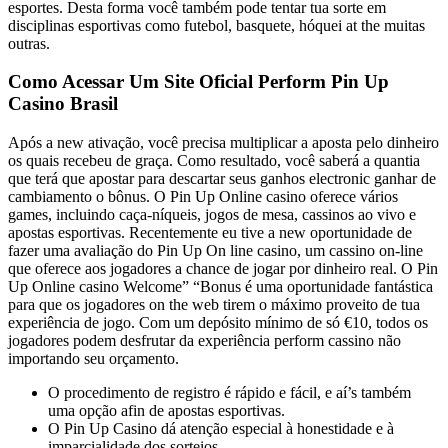
esportes. Desta forma você também pode tentar tua sorte em
disciplinas esportivas como futebol, basquete, hóquei at the muitas
outras.
Como Acessar Um Site Oficial Perform Pin Up
Casino Brasil
Após a new ativação, você precisa multiplicar a aposta pelo dinheiro
os quais recebeu de graça. Como resultado, você saberá a quantia
que terá que apostar para descartar seus ganhos electronic ganhar de
cambiamento o bônus. O Pin Up Online casino oferece vários
games, incluindo caça-níqueis, jogos de mesa, cassinos ao vivo e
apostas esportivas. Recentemente eu tive a new oportunidade de
fazer uma avaliação do Pin Up On line casino, um cassino on-line
que oferece aos jogadores a chance de jogar por dinheiro real. O Pin
Up Online casino Welcome” “Bonus é uma oportunidade fantástica
para que os jogadores on the web tirem o máximo proveito de tua
experiência de jogo. Com um depósito mínimo de só €10, todos os
jogadores podem desfrutar da experiência perform cassino não
importando seu orçamento.
O procedimento de registro é rápido e fácil, e aí’s também
uma opção afin de apostas esportivas.
O Pin Up Casino dá atenção especial à honestidade e à
imparcialidade dos sorteios.