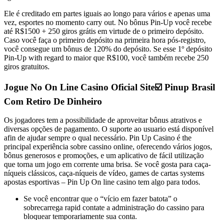
Ele é creditado em partes iguais ao longo para vários e apenas uma
vez, esportes no momento carry out. No bônus Pin-Up você recebe
até R$1500 + 250 giros grátis em virtude de o primeiro depósito.
Caso você faça o primeiro depósito na primeira hora pós-registro,
você consegue um bônus de 120% do depósito. Se esse 1º depósito
Pin-Up with regard to maior que R$100, você também recebe 250
giros gratuitos.
Jogue No On Line Casino Oficial Site☑️ Pinup Brasil
Com Retiro De Dinheiro
Os jogadores tem a possibilidade de aproveitar bônus atrativos e
diversas opções de pagamento. O suporte ao usuario está disponível
afin de ajudar sempre o qual necessário. Pin Up Casino é the
principal experiência sobre cassino online, oferecendo vários jogos,
bônus generosos e promoções, e um aplicativo de fácil utilização
que torna um jogo em corrente uma brisa. Se você gosta para caça-
níqueis clássicos, caça-níqueis de vídeo, games de cartas systems
apostas esportivas – Pin Up On line casino tem algo para todos.
Se você encontrar que o “vício em fazer batota” o
sobrecarrega rapid contate a administração do cassino para
bloquear temporariamente sua conta.