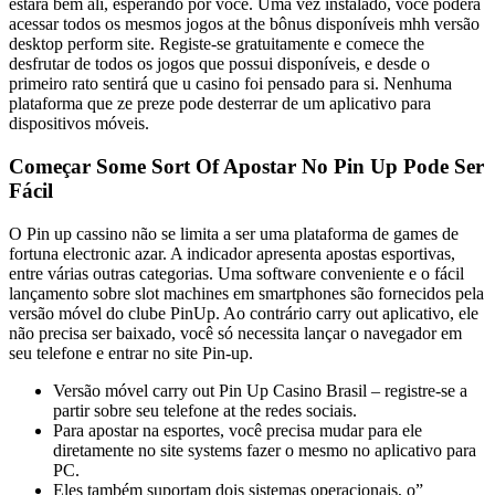
estará bem ali, esperando por você. Uma vez instalado, você poderá
acessar todos os mesmos jogos at the bônus disponíveis mhh versão
desktop perform site. Registe-se gratuitamente e comece the
desfrutar de todos os jogos que possui disponíveis, e desde o
primeiro rato sentirá que u casino foi pensado para si. Nenhuma
plataforma que ze preze pode desterrar de um aplicativo para
dispositivos móveis.
Começar Some Sort Of Apostar No Pin Up Pode Ser
Fácil
O Pin up cassino não se limita a ser uma plataforma de games de
fortuna electronic azar. A indicador apresenta apostas esportivas,
entre várias outras categorias. Uma software conveniente e o fácil
lançamento sobre slot machines em smartphones são fornecidos pela
versão móvel do clube PinUp. Ao contrário carry out aplicativo, ele
não precisa ser baixado, você só necessita lançar o navegador em
seu telefone e entrar no site Pin-up.
Versão móvel carry out Pin Up Casino Brasil – registre-se a
partir sobre seu telefone at the redes sociais.
Para apostar na esportes, você precisa mudar para ele
diretamente no site systems fazer o mesmo no aplicativo para
PC.
Eles também suportam dois sistemas operacionais, o”