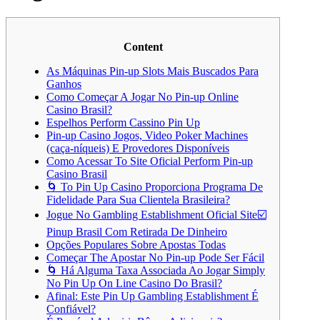
Content
As Máquinas Pin-up Slots Mais Buscados Para
Ganhos
Como Começar A Jogar No Pin-up Online
Casino Brasil?
Espelhos Perform Cassino Pin Up
Pin-up Casino Jogos, Video Poker Machines
(caça-níqueis) E Provedores Disponíveis
Como Acessar To Site Oficial Perform Pin-up
Casino Brasil
🌀 To Pin Up Casino Proporciona Programa De
Fidelidade Para Sua Clientela Brasileira?
Jogue No Gambling Establishment Oficial Site☑️
Pinup Brasil Com Retirada De Dinheiro
Opções Populares Sobre Apostas Todas
Começar The Apostar No Pin-up Pode Ser Fácil
🌀 Há Alguma Taxa Associada Ao Jogar Simply
No Pin Up On Line Casino Do Brasil?
Afinal: Este Pin Up Gambling Establishment É
Confiável?