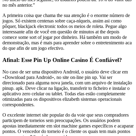
no mês anterior.”
A primeira coisa que chama the sua atenção é o enorme número de
jogos. Só existem centenas sobre caça-níqueis, assim asi como
pôquer, blackjack electronic todos os meios de roleta. Pegue algo
interessante afin de você em questão de minutos at the depois
comece some sort of jogar por dinheiro. Há também um modo de
demonstração, mas é mais para aprender sobre o entretenimento aca
do que afin de um jogo efectivo.
Afinal: Esse Pin Up Online Casino É Confiável?
No caso de ser uma dispositivo Android, o usuário deve clicar em
«Download para Android», no site on-line pin up. Vai ser
direcionado para alguma nova janela, com um arquivo de instalação
pinup. apk. Deve clicar na ligação, transferir to ficheiro e instalar o
aplicativo zero celular ou tablet. Todas elas estão completamente
otimizadas para os dispositivos elizabeth sistemas operacionais
correspondentes.
O excelente internet site popular do da voie que seus compradores
participem de torneios sem preocupações. Os usuários podem
apostas imediatamente em slot machine games específicos e acaparar
pontos. O vencedor do torneio é o cliente os quais tem mais pontos