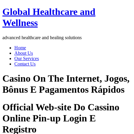
Global Healthcare and
Wellness
advanced healthcare and healing solutions
Home
About Us
Our Services
Contact Us
Casino On The Internet, Jogos,
Bônus E Pagamentos Rápidos
Official Web-site Do Cassino
Online Pin-up Login E
Registro