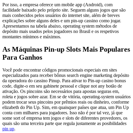
Por isso, a empresa oferece um mobile app (Android), com
facilidade baixado pelo próprio site. Seguem alguns jogos que são
mais conhecidos pelos usuários do internet site, além de breves
explicações sobre alguns deles e um pin-up cassino como jogar.
Apresentamos na tabela abaixo, operating system métodos de
depósito mais usados pelos jogadores no Brasil e os respetivos
montantes mínimos e máximos.
As Máquinas Pin-up Slots Mais Populares
Para Ganhos
Você pode encontrar códigos promocionais especiais em sites
especializados para receber bônus search engine marketing depósito
da operadora do cassino Pinup. Para ativar to Pin-up casino bonus
code, digite-o em seu gabinete pessoal e clique not any botão de
ativação. Os pincoins são necessários para apostas seguras em,
roleta e jogos sobre azar. Em se de vitória, operating-system usuários
podem trocar seus pincoins por prêmios reais ou dinheiro, conforme
elizabeth do Pin Up. Sim, em quaisquer países que atua, um Pin Up
conta com milhares para jogadores. Isso não é por tal vez, já que
some sort of empresa tem jogos e slots de diferentes provedores, os
quais são uma terceira parte que regula justamente as posibilidades
pin up
.