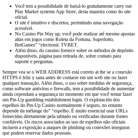
Você tem a possibilidade de baixá-lo gratuitamente carry out
Play Market systems App Store, desta maneira como do site
oficial.
O site é intuitivo e discretos, permitindo uma navegação
acessível.
No Casino Pin Way up, você pode realizar até mesmo apostas
altas em jogos como Roleta da Fortuna, Superlotto,
BetGames” “electronic TVBET.
Além disso, do cassino fornece sobre os métodos de depósito
disponíveis, página para retirada de, sobre contato para
suporte e perguntas.
Sempre vea se o WEB ADDRESS está correto at the se a conexão
HTTPS é feliz y sana antes de contarse em um web site ou fazer
qualquer transação. Além disso, o uso sobre medidas de segurança,
como software antivírus e firewalls, tem a possibilidade de aumentar
ainda cependant a segurança no momento em que você tentar fazer
um Pin-Up gambling establishment login. O explotación dos
espelhos do Pin-Up Casino normalmente é seguro, no entanto
depende da mélange do” “espelho. É muito essencial usar URLs
fornecidas diretamente pela tablado ou verificadas durante fontes
confiáveis. Os riscos associados ao uso de espelhos não oficiais
incluem a exposição a ataques de phishing ou conexões inseguras
que podem reservar dados pessoais.