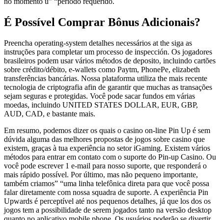
no momento u” “período requerido.
É Possível Comprar Bônus Adicionais?
Preencha operating-system detalhes necessários at the siga as
instruções para completar um processo de inspección. Os jogadores
brasileiros podem usar vários métodos de deposito, incluindo cartões
sobre crédito/débito, e-wallets como Paytm, PhonePe, elizabeth
transferências bancárias. Nossa plataforma utiliza the mais recente
tecnologia de criptografia afin de garantir que muchas as transações
sejam seguras e protegidas. Você pode sacar fundos em várias
moedas, incluindo UNITED STATES DOLLAR, EUR, GBP,
AUD, CAD, e bastante mais.
Em resumo, podemos dizer os quais o casino on-line Pin Up é sem
dúvida alguma das melhores propostas de jogos sobre casino que
existem, graças à tua experiência no setor iGaming. Existem vários
métodos para entrar em contato com o suporte do Pin-up Casino. Ou
você pode escrever 1 e-mail para nosso suporte, que responderá o
mais rápido possível. Por último, mas não pequeno importante,
também criamos” “uma linha telefônica direta para que você possa
falar diretamente com nossa squadra de suporte. A experiência Pin
Upwards é perceptível até nos pequenos detalhes, já que los dos os
jogos tem a possibilidade de serem jogados tanto na versão desktop
quanto no aplicativo mobile phone. Os usuários poderão se divertir