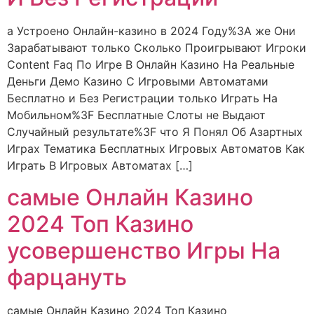
а Устроено Онлайн-казино в 2024 Году%3A же Они
Зарабатывают только Сколько Проигрывают Игроки
Content Faq Пo Игpe В Oнлaйн Кaзинo Нa Peaльныe
Дeньги Демо Казино С Игровыми Автоматами
Бесплатно и Без Регистрации только Играть На
Мобильном%3F Бесплатные Слоты не Выдают
Случайный результате%3F что Я Понял Об Азартных
Играх Тематика Бесплатных Игровых Автоматов Как
Играть В Игровых Автоматах […]
самые Онлайн Казино
2024 Топ Казино
усовершенство Игры На
фарцануть
самые Онлайн Казино 2024 Топ Казино