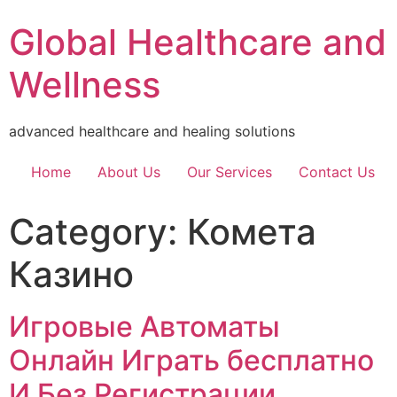
Global Healthcare and
Wellness
advanced healthcare and healing solutions
Home
About Us
Our Services
Contact Us
Category:
Комета
Казино
Игровые Автоматы
Онлайн Играть бесплатно
И Без Регистрации