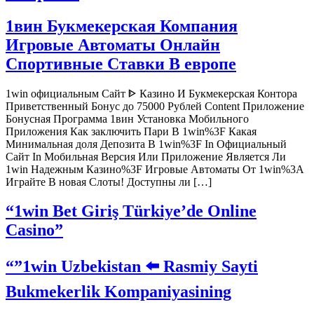
1вин Букмекерская Компания
Игровые Автоматы Онлайн
Спортивные Ставки В европе
1win официальным Сайт ᐈ Казино И Букмекерская Контора
Приветственный Бонус до 75000 Рублей Content Приложение
Бонусная Программа 1вин Установка Мобильного
Приложения Как заключить Пари В 1win%3F Какая
Минимальная доля Депозита В 1win%3F In Официальный
Сайт In Мобильная Версия Или Приложение Является Ли
1win Надежным Казино%3F Игровые Автоматы От 1win%3A
Играйте В новая Слоты! Доступны ли […]
“1win Bet Giriş Türkiye’de Online
Casino”
“”1win Uzbekistan ⬅️ Rasmiy Sayti
Bukmekerlik Kompaniyasining