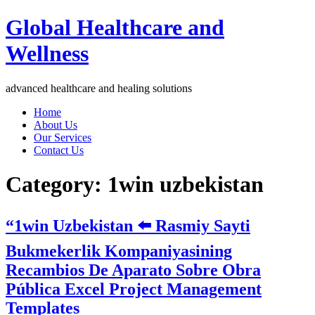
Global Healthcare and
Wellness
advanced healthcare and healing solutions
Home
About Us
Our Services
Contact Us
Category:
1win uzbekistan
“1win Uzbekistan ⬅️ Rasmiy Sayti
Bukmekerlik Kompaniyasining
Recambios De Aparato Sobre Obra
Pública Excel Project Management
Templates