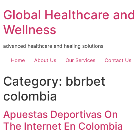
Global Healthcare and
Wellness
advanced healthcare and healing solutions
Home
About Us
Our Services
Contact Us
Category:
bbrbet
colombia
Apuestas Deportivas On
The Internet En Colombia