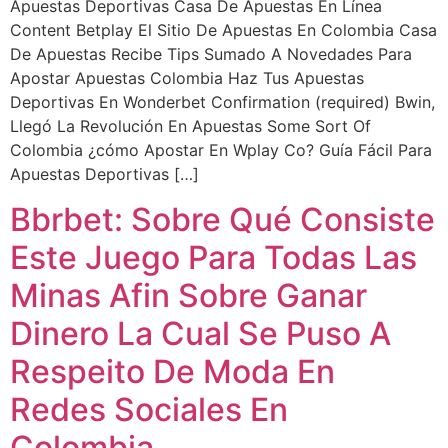
Apuestas Deportivas Casa De Apuestas En Línea
Content Betplay El Sitio De Apuestas En Colombia Casa
De Apuestas Recibe Tips Sumado A Novedades Para
Apostar Apuestas Colombia Haz Tus Apuestas
Deportivas En Wonderbet Confirmation (required) Bwin,
Llegó La Revolución En Apuestas Some Sort Of
Colombia ¿cómo Apostar En Wplay Co? Guía Fácil Para
Apuestas Deportivas […]
Bbrbet: Sobre Qué Consiste
Este Juego Para Todas Las
Minas Afin Sobre Ganar
Dinero La Cual Se Puso A
Respeito De Moda En
Redes Sociales En
Colombia