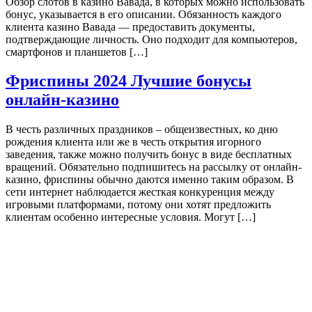
Обзор слотов в казино Вавада, в которых можно использовать
бонус, указывается в его описании. Обязанность каждого
клиента казино Вавада — предоставить документы,
подтверждающие личность. Оно подходит для компьютеров,
смартфонов и планшетов […]
Фриспины 2024 Лучшие бонусы
онлайн-казино
В честь различных праздников – общеизвестных, ко дню
рождения клиента или же в честь открытия игорного
заведения, также можно получить бонус в виде бесплатных
вращений. Обязательно подпишитесь на рассылку от онлайн-
казино, фриспины обычно даются именно таким образом. В
сети интернет наблюдается жесткая конкуренция между
игровыми платформами, потому они хотят предложить
клиентам особенно интересные условия. Могут […]