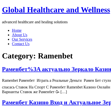
Global Healthcare and Wellness
advanced healthcare and healing solutions
Home
About Us
Our Services
Contact Us
Category:
Ramenbet
Раменбет%3A актуально Зеркало Казино
Ramenbet Раменбет ️ Играть а Реальные Деньги ️ Рамен Бет с
спасась Ставок На Спорт С Раменбет Ramenbet Казино Онлайн
Варианты Ставок же Раменбет 🥳 […]
Раменбет Казино Вход и Актуальное Зе