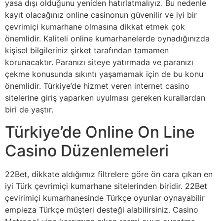
yasa dışı olduğunu yeniden hatırlatmalıyız. Bu nedenle
kayıt olacağınız online casinonun güvenilir ve iyi bir
çevrimiçi kumarhane olmasına dikkat etmek çok
önemlidir. Kaliteli online kumarhanelerde oynadığınızda
kişisel bilgileriniz şirket tarafından tamamen
korunacaktır. Paranızı siteye yatırmada ve paranızı
çekme konusunda sıkıntı yaşamamak için de bu konu
önemlidir. Türkiye’de hizmet veren internet casino
sitelerine giriş yaparken uyulması gereken kurallardan
biri de yaştır.
Türkiye’de Online On Line
Casino Düzenlemeleri
22Bet, dikkate aldığımız filtrelere göre ön cara çıkan en
iyi Türk çevrimiçi kumarhane sitelerinden biridir. 22Bet
çevirimiçi kumarhanesinde Türkçe oyunlar oynayabilir
empieza Türkçe müşteri desteği alabilirsiniz. Casino