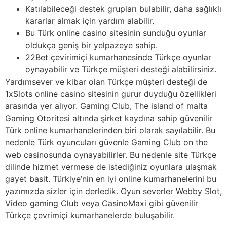
Katılabileceği destek grupları bulabilir, daha sağlıklı
kararlar almak için yardım alabilir.
Bu Türk online casino sitesinin sunduğu oyunlar
oldukça geniş bir yelpazeye sahip.
22Bet çevirimiçi kumarhanesinde Türkçe oyunlar
oynayabilir ve Türkçe müşteri desteği alabilirsiniz.
Yardımsever ve kibar olan Türkçe müşteri desteği de
1xSlots online casino sitesinin gurur duyduğu özellikleri
arasında yer alıyor. Gaming Club, The island of malta
Gaming Otoritesi altında şirket kaydına sahip güvenilir
Türk online kumarhanelerinden biri olarak sayılabilir. Bu
nedenle Türk oyuncuları güvenle Gaming Club on the
web casinosunda oynayabilirler. Bu nedenle site Türkçe
dilinde hizmet vermese de istediğiniz oyunlara ulaşmak
gayet basit. Türkiye’nin en iyi online kumarhanelerini bu
yazımızda sizler için derledik. Oyun severler Webby Slot,
Video gaming Club veya CasinoMaxi gibi güvenilir
Türkçe çevrimiçi kumarhanelerde buluşabilir.