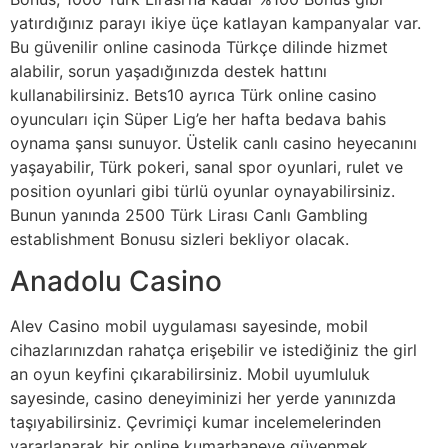
yatırdığınız parayı ikiye üçe katlayan kampanyalar var.
Bu güvenilir online casinoda Türkçe dilinde hizmet
alabilir, sorun yaşadığınızda destek hattını
kullanabilirsiniz. Bets10 ayrıca Türk online casino
oyuncuları için Süper Lig’e her hafta bedava bahis
oynama şansı sunuyor. Üstelik canlı casino heyecanını
yaşayabilir, Türk pokeri, sanal spor oyunlari, rulet ve
position oyunlari gibi türlü oyunlar oynayabilirsiniz.
Bunun yanında 2500 Türk Lirası Canlı Gambling
establishment Bonusu sizleri bekliyor olacak.
Anadolu Casino
Alev Casino mobil uygulaması sayesinde, mobil
cihazlarınızdan rahatça erişebilir ve istediğiniz the girl
an oyun keyfini çıkarabilirsiniz. Mobil uyumluluk
sayesinde, casino deneyiminizi her yerde yanınızda
taşıyabilirsiniz. Çevrimiçi kumar incelemelerinden
yararlanarak bir online kumarhaneye güvenmek