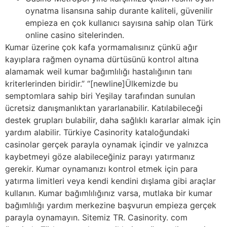
oynatma lisansına sahip durante kaliteli, güvenilir
empieza en çok kullanıcı sayısına sahip olan Türk
online casino sitelerinden.
Kumar üzerine çok kafa yormamalısınız çünkü ağır
kayıplara rağmen oynama dürtüsünü kontrol altına
alamamak weil kumar bağımlılığı hastalığının tanı
kriterlerinden biridir.” “[newline]Ülkemizde bu
semptomlara sahip biri Yeşilay tarafından sunulan
ücretsiz danışmanlıktan yararlanabilir. Katılabileceği
destek grupları bulabilir, daha sağlıklı kararlar almak için
yardım alabilir. Türkiye Casinority kataloğundaki
casinolar gerçek parayla oynamak içindir ve yalnızca
kaybetmeyi göze alabileceğiniz parayı yatırmanız
gerekir. Kumar oynamanızı kontrol etmek için para
yatırma limitleri veya kendi kendini dışlama gibi araçlar
kullanın. Kumar bağımlılığınız varsa, mutlaka bir kumar
bağımlılığı yardım merkezine başvurun empieza gerçek
parayla oynamayın. Sitemiz TR. Casinority. com