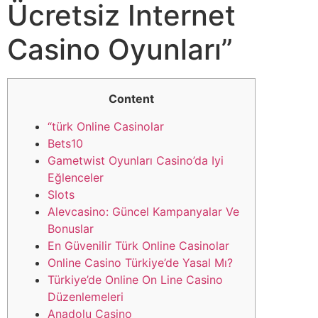
Ücretsiz Internet
Casino Oyunları”
Content
“türk Online Casinolar
Bets10
Gametwist Oyunları Casino’da Iyi
Eğlenceler
Slots
Alevcasino: Güncel Kampanyalar Ve
Bonuslar
En Güvenilir Türk Online Casinolar
Online Casino Türkiye’de Yasal Mı?
Türkiye’de Online On Line Casino
Düzenlemeleri
Anadolu Casino