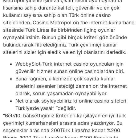
Metropol yine karşımıza çıkan resmi oyun oynatma
lisansına sahip durante kaliteli, güvenilir ve en çok
kullanıcı sayısına sahip olan Türk online casino
sitelerinden. Casino Metropol on the internet kumarhane
sitesinde Türk Lirası ile birbirinden ilginç oyunlar
oynayabilirsiniz. Bunun gibi birçok kriteri göz önünde
bulundurarak filtrelediğimiz Türk çevrimiçi kumar
sitelerini sizler için eledik ve en iyi olanlarını derledik.
WebbySlot Türk internet casino oyuncuları için
güvenilir hizmet sunan online casinolardan biri.
Buna rağmen, ülkemizde çok sayıda kumar
sitelerini sevenler istediği zaman on the internet
olarak, sorun yaşamadan oynayabiliyor.
Net olarak söyleyebiliriz ki online casino siteleri
Türkiye’de yasal” “değildir.
“Bets10, bahsettiğimiz kriterleri karşılayan en iyi Türk
çevrimiçi kumarhaneleri arasına adını yazdırıyor. Bu
seçenekler arasında 200Türk Lirası’na kadar %200
Bonus, 1000 Türk Lirası’na kadar %100 Bonus gibi