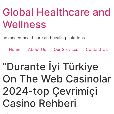
Global Healthcare and
Wellness
advanced healthcare and healing solutions
Home
About Us
Our Services
Contact Us
“Durante İyi Türkiye
On The Web Casinolar
2024-top Çevrimiçi
Casino Rehberi