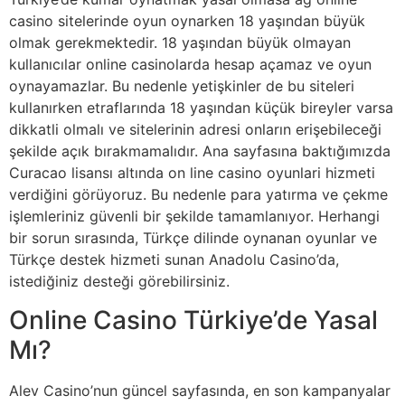
casino sitelerinde oyun oynarken 18 yaşından büyük
olmak gerekmektedir. 18 yaşından büyük olmayan
kullanıcılar online casinolarda hesap açamaz ve oyun
oynayamazlar. Bu nedenle yetişkinler de bu siteleri
kullanırken etraflarında 18 yaşından küçük bireyler varsa
dikkatli olmalı ve sitelerinin adresi onların erişebileceği
şekilde açık bırakmamalıdır. Ana sayfasına baktığımızda
Curacao lisansı altında on line casino oyunlari hizmeti
verdiğini görüyoruz. Bu nedenle para yatırma ve çekme
işlemleriniz güvenli bir şekilde tamamlanıyor. Herhangi
bir sorun sırasında, Türkçe dilinde oynanan oyunlar ve
Türkçe destek hizmeti sunan Anadolu Casino’da,
istediğiniz desteği görebilirsiniz.
Online Casino Türkiye’de Yasal
Mı?
Alev Casino’nun güncel sayfasında, en son kampanyalar