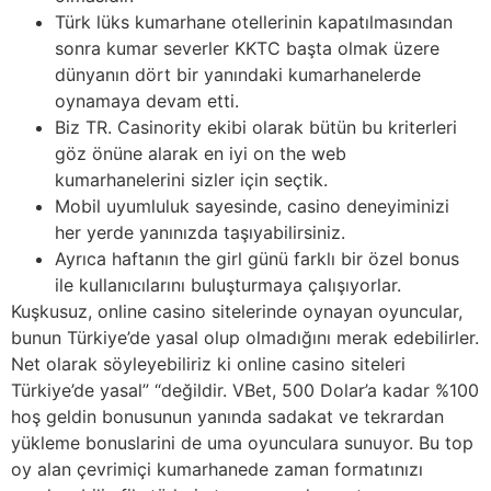
Türk lüks kumarhane otellerinin kapatılmasından
sonra kumar severler KKTC başta olmak üzere
dünyanın dört bir yanındaki kumarhanelerde
oynamaya devam etti.
Biz TR. Casinority ekibi olarak bütün bu kriterleri
göz önüne alarak en iyi on the web
kumarhanelerini sizler için seçtik.
Mobil uyumluluk sayesinde, casino deneyiminizi
her yerde yanınızda taşıyabilirsiniz.
Ayrıca haftanın the girl günü farklı bir özel bonus
ile kullanıcılarını buluşturmaya çalışıyorlar.
Kuşkusuz, online casino sitelerinde oynayan oyuncular,
bunun Türkiye’de yasal olup olmadığını merak edebilirler.
Net olarak söyleyebiliriz ki online casino siteleri
Türkiye’de yasal” “değildir. VBet, 500 Dolar’a kadar %100
hoş geldin bonusunun yanında sadakat ve tekrardan
yükleme bonuslarini de uma oyunculara sunuyor. Bu top
oy alan çevrimiçi kumarhanede zaman formatınızı