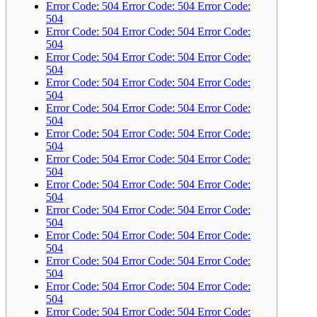
Error Code: 504 Error Code: 504 Error Code:
504
Error Code: 504 Error Code: 504 Error Code:
504
Error Code: 504 Error Code: 504 Error Code:
504
Error Code: 504 Error Code: 504 Error Code:
504
Error Code: 504 Error Code: 504 Error Code:
504
Error Code: 504 Error Code: 504 Error Code:
504
Error Code: 504 Error Code: 504 Error Code:
504
Error Code: 504 Error Code: 504 Error Code:
504
Error Code: 504 Error Code: 504 Error Code:
504
Error Code: 504 Error Code: 504 Error Code:
504
Error Code: 504 Error Code: 504 Error Code:
504
Error Code: 504 Error Code: 504 Error Code:
504
Error Code: 504 Error Code: 504 Error Code: