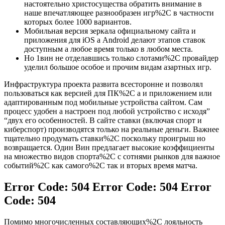
настоятельно христосущества обратить внимание в
наше впечатляющее разнообразен игр%2C в частности
которых более 1000 вариантов.
Мобильная версия зеркала официальному сайта и
приложения для iOS а Android делают этапов ставок
доступным а любое время только в любом места.
Но 1вин не отделавшись только слотами%2C провайдер
уделил большое особое и прочим видам азартных игр.
Инфраструктура проекта развита всесторонне и позволял
пользоваться как версией для ПК%2C а и приложением или
адаптированным под мобильные устройства сайтом. Сам
процесс удобен а настроен под любой устройство с исходя”
“двух его особенностей. В сайте ставки (включая спорт и
киберспорт) производятся только на реальные деньги. Важнее
тщательно продумать ставки%2C поскольку проигрыш но
возвращается. Один Вин предлагает высокие коэффициенты
на множество видов спорта%2C с сотнями рынков для важное
событий%2C как самого%2C так и вторых время матча.
Error Code: 504 Error Code: 504 Error
Code: 504
Помимо многочисленных составляющих%2C лояльность