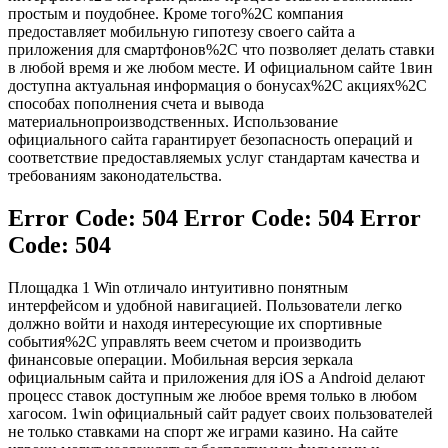
простым и поудобнее. Кроме того%2C компания
предоставляет мобильную гипотезу своего сайта а
приложения для смартфонов%2C что позволяет делать ставки
в любой время и же любом месте. И официальном сайте 1вин
доступна актуальная информация о бонусах%2C акциях%2C
способах пополнения счета и вывода
материальнопроизводственных. Использование
официального сайта гарантирует безопасность операций и
соответствие предоставляемых услуг стандартам качества и
требованиям законодательства.
Error Code: 504 Error Code: 504 Error
Code: 504
Площадка 1 Win отличало интуитивно понятным
интерфейсом и удобной навигацией. Пользователи легко
должно войти и находя интересующие их спортивные
события%2C управлять веем счетом и производить
финансовые операции. Мобильная версия зеркала
официальным сайта и приложения для iOS а Android делают
процесс ставок доступным же любое время только в любом
хагосом. 1win официальный сайт радует своих пользователей
не только ставками на спорт же играми казино. На сайте