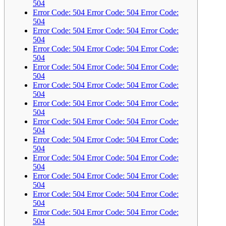
504
Error Code: 504 Error Code: 504 Error Code:
504
Error Code: 504 Error Code: 504 Error Code:
504
Error Code: 504 Error Code: 504 Error Code:
504
Error Code: 504 Error Code: 504 Error Code:
504
Error Code: 504 Error Code: 504 Error Code:
504
Error Code: 504 Error Code: 504 Error Code:
504
Error Code: 504 Error Code: 504 Error Code:
504
Error Code: 504 Error Code: 504 Error Code:
504
Error Code: 504 Error Code: 504 Error Code:
504
Error Code: 504 Error Code: 504 Error Code:
504
Error Code: 504 Error Code: 504 Error Code:
504
Error Code: 504 Error Code: 504 Error Code:
504