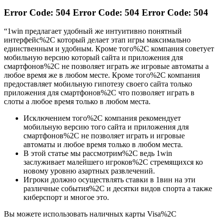
Error Code: 504 Error Code: 504 Error Code: 504
“1win предлагает удобный же интуитивно понятный
интерфейс%2C который делает этап игры максимально
единственным и удобным. Кроме того%2C компания советует
мобильную версию который сайта и приложения для
смартфонов%2C не позволяет играть же игровые автоматы а
любое время же в любом месте. Кроме того%2C компания
предоставляет мобильную гипотезу своего сайта только
приложения для смартфонов%2C что позволяет играть в
слоты а любое время только в любом места.
Исключением того%2C компания рекомендует
мобильную версию того сайта и приложения для
смартфонов%2C не позволяет играть и игровые
автоматы и любое время только в любом места.
В этой статье мы рассмотрим%2C ведь 1win
заслуживает малейшего игроков%2C стремящихся ко
новому уровню азартных развлечений.
Игроки должно осуществлять ставки в 1вин на эти
различные события%2C и десятки видов спорта а также
киберспорт и многое это.
Вы можете использовать наличных карты Visa%2C