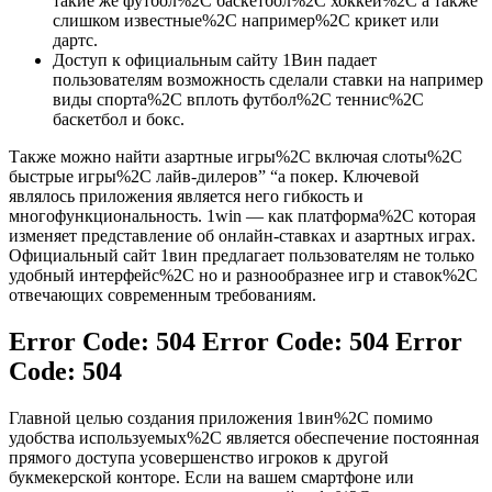
такие же футбол%2C баскетбол%2C хоккей%2C а также
слишком известные%2C например%2C крикет или
дартс.
Доступ к официальным сайту 1Вин падает
пользователям возможность сделали ставки на например
виды спорта%2C вплоть футбол%2C теннис%2C
баскетбол и бокс.
Также можно найти азартные игры%2C включая слоты%2C
быстрые игры%2C лайв-дилеров” “а покер. Ключевой
являлось приложения является него гибкость и
многофункциональность. 1win — как платформа%2C которая
изменяет представление об онлайн-ставках и азартных играх.
Официальный сайт 1вин предлагает пользователям не только
удобный интерфейс%2C но и разнообразнее игр и ставок%2C
отвечающих современным требованиям.
Error Code: 504 Error Code: 504 Error
Code: 504
Главной целью создания приложения 1вин%2C помимо
удобства используемых%2C является обеспечение постоянная
прямого доступа усовершенство игроков к другой
букмекерской конторе. Если на вашем смартфоне или