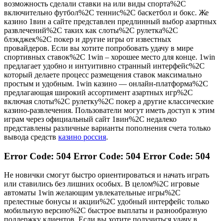
возможность сделали ставки на или виды спорта%2C
включительно футбол%2C теннис%2C баскетбол и бокс. Же
казино 1вин а сайте представлен предлинный выбор азартных
развлечений%2C таких как слоты%2C рулетка%2C
блэкджек%2C покер и другие игры от известных
провайдеров. Если вы хотите попробовать удачу в мире
спортивных ставок%2C 1win – хорошее место для конце. 1win
предлагает удобно и интуитивно странный интерфейс%2C
который делаете процесс размещения ставок максимально
простым и удобным. 1win казино — онлайн-платформа%2C
предлагающая широкий ассортимент азартных игр%2C
включая слоты%2C рулетку%2C покер а другие классические
казино-развлечения. Пользователи могут иметь доступ к этим
играм через официальный сайт 1вин%2C недалеко
представлены различные варианты пополнения счета только
вывода средств
казино россия
.
Error Code: 504 Error Code: 504 Error Code: 504
Не новички смогут быстро ориентироваться и начать играть
или ставились без лишних особых. В целом%2C игровые
автоматы 1win желающим увлекательные игры%2C
прелестные бонусы и акции%2C удобный интерфейс только
мобильную версию%2C быстрое выплаты и разнообразную
поддержку клиентов. Если вы хотите получиться удачу в