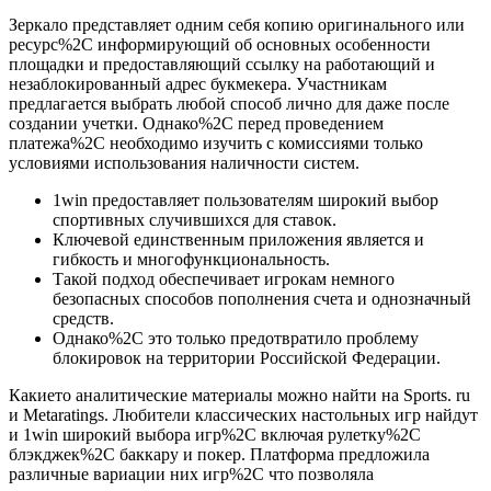
Зеркало представляет одним себя копию оригинального или
ресурс%2C информирующий об основных особенности
площадки и предоставляющий ссылку на работающий и
незаблокированный адрес букмекера. Участникам
предлагается выбрать любой способ лично для даже после
создании учетки. Однако%2C перед проведением
платежа%2C необходимо изучить с комиссиями только
условиями использования наличности систем.
1win предоставляет пользователям широкий выбор
спортивных случившихся для ставок.
Ключевой единственным приложения является и
гибкость и многофункциональность.
Такой подход обеспечивает игрокам немного
безопасных способов пополнения счета и однозначный
средств.
Однако%2C это только предотвратило проблему
блокировок на территории Российской Федерации.
Какието аналитические материалы можно найти на Sports. ru
и Metaratings. Любители классических настольных игр найдут
и 1win широкий выбора игр%2C включая рулетку%2C
блэкджек%2C баккару и покер. Платформа предложила
различные вариации них игр%2C что позволяла