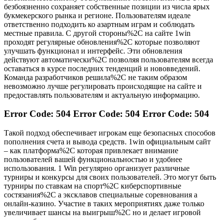
безбоязненно сохраняет собственные позиции из числа ярых
букмекерского рынка и регионе. Пользователям идеале
ответственно подходить ко азартным играм и соблюдать
местные правила. С другой стороны%2C на сайте 1win
проходят регулярные обновления%2C которые позволяют
улучшать функционал и интерфейс. Эти обновления
действуют автоматически%2C позволяя пользователям всегда
оставаться в курсе последних тенденций и нововведений.
Команда разработчиков решила%2C не таким образом
невозможно лучше регулировать происходящие на сайте и
предоставлять пользователям и актуальную информацию.
Error Code: 504 Error Code: 504 Error Code: 504
Такой подход обеспечивает игрокам еще безопасных способов
пополнения счета и вывода средств. 1win официальным сайт
– как платформа%2C которая привлекает внимание
пользователей вашей функциональностью и удобнее
использования. 1 Win регулярно организует различные
турниры и конкурсы для своих пользователей. Это могут быть
турниры по ставкам на спорт%2C киберспортивные
состязания%2C а эксклавов специальные соревнования а
онлайн-казино. Участие в таких мероприятиях даже только
увеличивает шансы на выигрыш%2C но и делает игровой