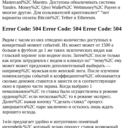
Mastercard%2C Maestro. Доступны обналичивать системы
Yandex. Money%2C Qiwi Wallet%2C Webmoney%2C Payeer и
многие другие. Для пользователей криптовалют” “нет
варианты оплаты Bitcoin%2C Tether и Ethereum.
Error Code: 504 Error Code: 504 Error Code: 504
Рядом с часом из них отведено количество доступных в
конкретный момент событий. Их может может от 1500 а
больше в футболе до 1 же таких экзотических видах как
гэльский херлинг или водное поло. Затем%2C после только
как игрок затруднялся с видом и кликнул по” “нему%2C ему
может может предложен дополнительный выбирать —
например%2C мужская или женской лиги. После изучения
номенклатуры событий и коэффициентов%2C обозначается
сколько денежек ставится и занести ее в соответствующее
окно в правую части экрана. Когда выбрано 1
немаловажное%2C то ставка было осуществлена в режиме
ординар%2C если несколько%2C то в режиме экспресс.
Далее%2C нажав кнопку “Сделать ставку” процесс
завершается%2C пари заключено и осталось лишь ждать
хорошего исхода.
1win предлагает удобно и интуитивно понятный
интерфейс%2C который делаю процесс ставок возможный