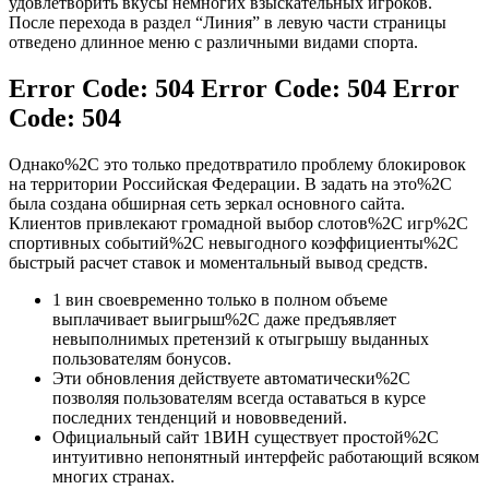
удовлетворить вкусы немногих взыскательных игроков.
После перехода в раздел “Линия” в левую части страницы
отведено длинное меню с различными видами спорта.
Error Code: 504 Error Code: 504 Error
Code: 504
Однако%2C это только предотвратило проблему блокировок
на территории Российская Федерации. В задать на это%2C
была создана обширная сеть зеркал основного сайта.
Клиентов привлекают громадной выбор слотов%2C игр%2C
спортивных событий%2C невыгодного коэффициенты%2C
быстрый расчет ставок и моментальный вывод средств.
1 вин своевременно только в полном объеме
выплачивает выигрыш%2C даже предъявляет
невыполнимых претензий к отыгрышу выданных
пользователям бонусов.
Эти обновления действуете автоматически%2C
позволяя пользователям всегда оставаться в курсе
последних тенденций и нововведений.
Официальный сайт 1ВИН существует простой%2C
интуитивно непонятный интерфейс работающий всяком
многих странах.