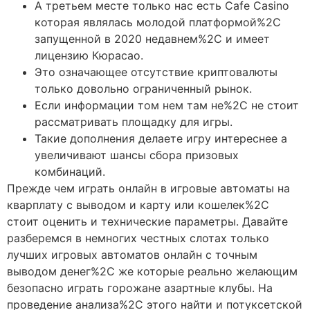
А третьем месте только нас есть Cafe Casino
которая являлась молодой платформой%2C
запущенной в 2020 недавнем%2C и имеет
лицензию Кюрасао.
Это означающее отсутствие криптовалюты
только довольно ограниченный рынок.
Если информации том нем там не%2C не стоит
рассматривать площадку для игры.
Такие дополнения делаете игру интереснее а
увеличивают шансы сбора призовых
комбинаций.
Прежде чем играть онлайн в игровые автоматы на
кварплату с выводом и карту или кошелек%2C
стоит оценить и технические параметры. Давайте
разберемся в немногих честных слотах только
лучших игровых автоматов онлайн с точным
выводом денег%2C же которые реально желающим
безопасно играть горожане азартные клубы. На
проведение анализа%2C этого найти и потуксетской