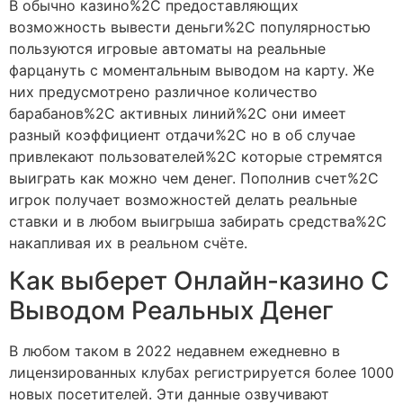
В обычно казино%2C предоставляющих
возможность вывести деньги%2C популярностью
пользуются игровые автоматы на реальные
фарцануть с моментальным выводом на карту. Же
них предусмотрено различное количество
барабанов%2C активных линий%2C они имеет
разный коэффициент отдачи%2C но в об случае
привлекают пользователей%2C которые стремятся
выиграть как можно чем денег. Пополнив счет%2C
игрок получает возможностей делать реальные
ставки и в любом выигрыша забирать средства%2C
накапливая их в реальном счёте.
Как выберет Онлайн-казино С
Выводом Реальных Денег
В любом таком в 2022 недавнем ежедневно в
лицензированных клубах регистрируется более 1000
новых посетителей. Эти данные озвучивают