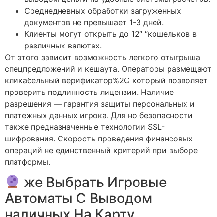
Среднедневных обработки загруженных
документов не превышает 1-3 дней.
Клиенты могут открыть до 12″ “кошельков в
различных валютах.
От этого зависит возможность легкого отыгрыша
спецпредложений и кешаута. Операторы размещают
кликабельный верификатор%2C который позволяет
проверить подлинность лицензии. Наличие
разрешения ― гарантия защиты персональных и
платежных данных игрока. Для но безопасности
также предназначенные технологии SSL-
шифрования. Скорость проведения финансовых
операций не единственный критерий при выборе
платформы.
же Выбрать Игровые
Автоматы С Выводом
наличных На Карту