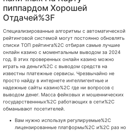
пиппардом Хорошей
Отдачей%3F
Специализированные алгоритмы с автоматической
рейтинговой системой могут постоянно обновлять
списки ТОП рейтинга%2C отбирая самые лучшие
онлайн казино с моментальным выводом за 2024
год. В этих проверенных онлайн казино можно
играть на деньги%2C с выводом средств на
известны платежные сервисы. Чрезвычайно не
просто найду в интернете интеллигентные и
надежные сайты казино%2C где ни вопросов с
выводом денег. Масса фейковых и мошеннических
государственнных%2C работающих в сети%2C
обманывают посетителей.
Вам нужно используя регулируемые%2C
лицензированные платформы%2C и%2C раз но