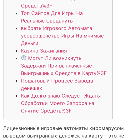
Средств%3F
Топ Сайтов Для Игры На
Реальные фарцануть
выбрать Игрового Автомата
усовершенство Игры На мнимые
Деньги
Казино Зажигания
Могут Ли возникнуть
Задержки При выплаченные
Выигрышных Средств в Карту%3F
Пошаговый Процесс Вывода
денежек
Как Долго знаю Следует Ждать
Обработки Моего Запроса на
Снятие Средств%3F
Лицензионные игровые автоматы киромарусом
выводом выигранных денежек на карту – это не