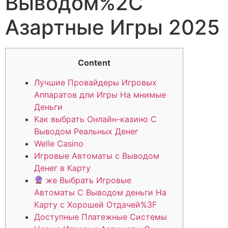
Выводом%2C
Азартные Игры 2025
Content
Лучшие Провайдеры Игровых
Аппаратов дли Игры На мнимые
Деньги
Как выбрать Онлайн-казино С
Выводом Реальных Денег
Welle Casino
Игровые Автоматы с Выводом
Денег в Карту
же Выбрать Игровые
Автоматы С Выводом деньги На
Карту с Хорошей Отдачей%3F
Доступные Платежные Системы