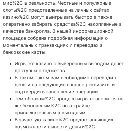
миф%2C а реальность. Честные и популярные
слоты%2C представленные на личных сайтах
казино%2C могут выигрывать быстро а также
оперативно забирать средства%2C накопленные а
качестве банкролла. В нашей информационной
площадке собрана подробная информация о
моментальных транзакциях и переводах а
банковские карты.
Игры же казино с выверенным выводом денег
доступны с гаджетов.
В таком таком вам необходимо переводил
деньги на следующие в кассе реквизиты и
подтвердить завершение операции.
Тем образом%2C процесс игры становится не
же безопасным%2C но а крайне
привлекательным а выгодным.
В зачастую казино%2C предоставляющих
возможности вывести деньги%2C