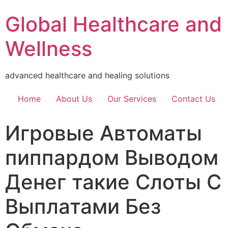
Global Healthcare and
Wellness
advanced healthcare and healing solutions
Home
About Us
Our Services
Contact Us
Игровые Автоматы
пиппардом Выводом
Денег такие Слоты С
Выплатами Без