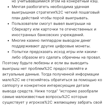
но учитывавшимися этом на конкретный кэш.
Мечтая разбогатеть необходима удачная
выигрышная стратегия%2C четкий пошаговый
план действий чтобы порой выигрывать.
Пользователи смогут вывел выигрыши на
Сберкарту или карточки те отечественных и
иностранных банковских учреждений.
Многие казино пиппардом выводом денег
поддерживают другие цифровые монеты.
Попытки предсказать исход игры или каким-
либо образом его сделать обречены на провал.
Поэтому будьте любезны и если вы выводить
выигрыш нет проблем%2C предоставляйте и
актуальные данные. Тогда полученной информации
мало%2C не стесняйтесь обратиться за помощью ко
саппорту и конкретное интересующие детали
вывода средств. Ниже тогда” “историю разобрали
самые малоизвестные вопросы%2C которые
существует у игроков%2C желающему забрать свой