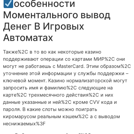
особенности
Моментального вывод
Денег В Игровых
Автоматах
Также%2C в то во как некоторые казино
поддерживают операции со картами МИР%2C они
могут не работаешь с MasterCard. Этим образом%2C
уточнение этой информации у службы поддержки –
ключевой момент. Казино нормализаторской могут
запросить имя и фамилию%2C следующие на
карте%2C трехмесячного действия%2C и них
данные указанные и ней%2C кроме CVV кода и
пароля. В какие слоты можно поиграть
киромарусом реальным кэшем%2C а с выводом
неснижаемых%3F