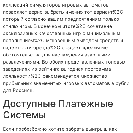
коллекций симуляторов игровых автоматов
позволяет верно выбрать именно тот вариант%2C
который согласно вашим предпочтениям только
стилю игры. В конечном итоге%2C сочетание
эксклюзивных качественных игр с минимальным
пополнением%2C мгновенным выводом средств и
надежности бренда%2C создает идеальные
обстоятельства для наслаждения азартными
развлечениями. Во обоих представленных топовых
заведениях из рейтинга выгодная программа
лояльности%2C рекомендуется множество
прибыльных знаменитых игровых автоматов а рубли
для Россиян.
Доступные Платежные
Системы
Если пребезбожно хотите забрать выигрыш как