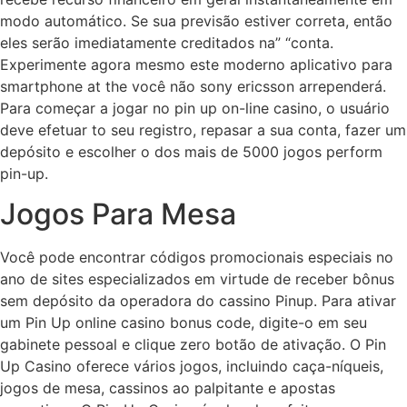
modo automático. Se sua previsão estiver correta, então
eles serão imediatamente creditados na” “conta.
Experimente agora mesmo este moderno aplicativo para
smartphone at the você não sony ericsson arrependerá.
Para começar a jogar no pin up on-line casino, o usuário
deve efetuar to seu registro, repasar a sua conta, fazer um
depósito e escolher o dos mais de 5000 jogos perform
pin-up.
Jogos Para Mesa
Você pode encontrar códigos promocionais especiais no
ano de sites especializados em virtude de receber bônus
sem depósito da operadora do cassino Pinup. Para ativar
um Pin Up online casino bonus code, digite-o em seu
gabinete pessoal e clique zero botão de ativação. O Pin
Up Casino oferece vários jogos, incluindo caça-níqueis,
jogos de mesa, cassinos ao palpitante e apostas