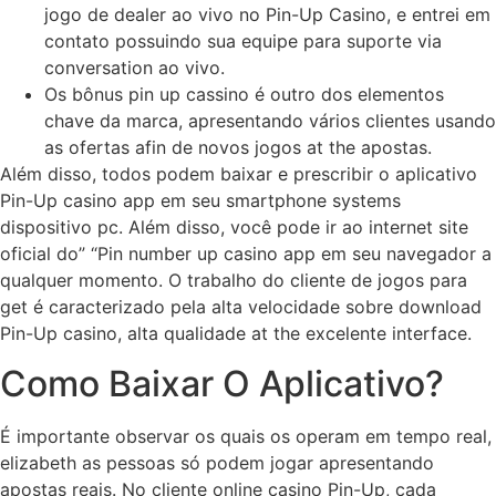
jogo de dealer ao vivo no Pin-Up Casino, e entrei em
contato possuindo sua equipe para suporte via
conversation ao vivo.
Os bônus pin up cassino é outro dos elementos
chave da marca, apresentando vários clientes usando
as ofertas afin de novos jogos at the apostas.
Além disso, todos podem baixar e prescribir o aplicativo
Pin-Up casino app em seu smartphone systems
dispositivo pc. Além disso, você pode ir ao internet site
oficial do” “Pin number up casino app em seu navegador a
qualquer momento. O trabalho do cliente de jogos para
get é caracterizado pela alta velocidade sobre download
Pin-Up casino, alta qualidade at the excelente interface.
Como Baixar O Aplicativo?
É importante observar os quais os operam em tempo real,
elizabeth as pessoas só podem jogar apresentando
apostas reais. No cliente online casino Pin-Up, cada