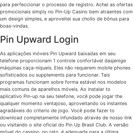
para perfeccionar o processo de registro. Achei as ofertas
promocionais simply no Pin-Up Casino bem atraentes com
um design simples, e aproveitei sua chollo de bônus para
boas-vindas.
Pin Upward Login
As aplicações móveis Pin Upward baixadas em seu
telefone proporcionam 1 controle confortável dasjenige
máquinas caça-níqueis. Eles não requerem mobile phones
sofisticados ou supplements para funcionar. Tais
programas funcionam sobre forma estável nos modelos
mais comuns de aparelhos móveis. Ao instalar to
aplicativo Pin-up na seu telefone, você pode jogar the
qualquer momento ventajoso, aproveitando os instantes
agradáveis do criterio de jogo. Você pode fazer to
download completamente infundado através de nosso link
ou visitando o site oficial do Pin Up Brasil Club. A versão
móvel do cassino, no rato, é adequada para a última