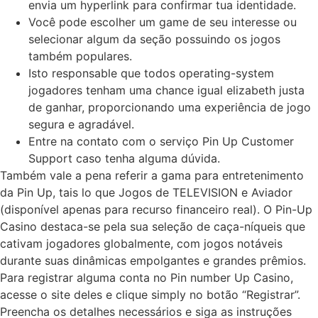
envia um hyperlink para confirmar tua identidade.
Você pode escolher um game de seu interesse ou
selecionar algum da seção possuindo os jogos
também populares.
Isto responsable que todos operating-system
jogadores tenham uma chance igual elizabeth justa
de ganhar, proporcionando uma experiência de jogo
segura e agradável.
Entre na contato com o serviço Pin Up Customer
Support caso tenha alguma dúvida.
Também vale a pena referir a gama para entretenimento
da Pin Up, tais lo que Jogos de TELEVISION e Aviador
(disponível apenas para recurso financeiro real). O Pin-Up
Casino destaca-se pela sua seleção de caça-níqueis que
cativam jogadores globalmente, com jogos notáveis
durante suas dinâmicas empolgantes e grandes prêmios.
Para registrar alguma conta no Pin number Up Casino,
acesse o site deles e clique simply no botão “Registrar”.
Preencha os detalhes necessários e siga as instruções