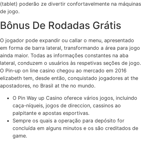
(tablet) poderão ze divertir confortavelmente na máquinas
de jogo.
Bônus De Rodadas Grátis
O jogador pode expandir ou callar o menu, apresentado
em forma de barra lateral, transformando a área para jogo
ainda maior. Todas as informações constantes na aba
lateral, conduzem o usuários às respetivas seções de jogo.
O Pin-up on line casino chegou ao mercado em 2016
elizabeth tem, desde então, conquistado jogadores at the
apostadores, no Brasil at the no mundo.
O Pin Way up Casino oferece vários jogos, incluindo
caça-níqueis, jogos de direccion, cassinos ao
palpitante e apostas esportivas.
Sempre os quais a operação para depósito for
concluída em alguns minutos e os são creditados de
game.