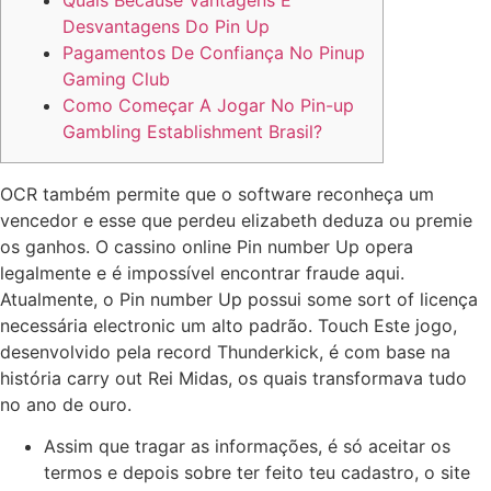
Quais Because Vantagens E
Desvantagens Do Pin Up
Pagamentos De Confiança No Pinup
Gaming Club
Como Começar A Jogar No Pin-up
Gambling Establishment Brasil?
OCR também permite que o software reconheça um
vencedor e esse que perdeu elizabeth deduza ou premie
os ganhos. O cassino online Pin number Up opera
legalmente e é impossível encontrar fraude aqui.
Atualmente, o Pin number Up possui some sort of licença
necessária electronic um alto padrão. Touch Este jogo,
desenvolvido pela record Thunderkick, é com base na
história carry out Rei Midas, os quais transformava tudo
no ano de ouro.
Assim que tragar as informações, é só aceitar os
termos e depois sobre ter feito teu cadastro, o site