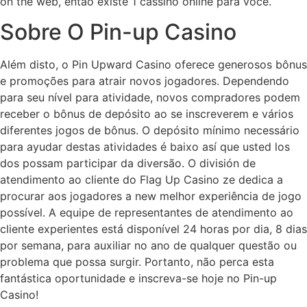
on the web, então existe 1 cassino online para você.
Sobre O Pin-up Casino
Além disto, o Pin Upward Casino oferece generosos bônus
e promoções para atrair novos jogadores. Dependendo
para seu nível para atividade, novos compradores podem
receber o bônus de depósito ao se inscreverem e vários
diferentes jogos de bônus. O depósito mínimo necessário
para ayudar destas atividades é baixo así que usted los
dos possam participar da diversão. O división de
atendimento ao cliente do Flag Up Casino ze dedica a
procurar aos jogadores a new melhor experiência de jogo
possível. A equipe de representantes de atendimento ao
cliente experientes está disponível 24 horas por dia, 8 dias
por semana, para auxiliar no ano de qualquer questão ou
problema que possa surgir. Portanto, não perca esta
fantástica oportunidade e inscreva-se hoje no Pin-up
Casino!