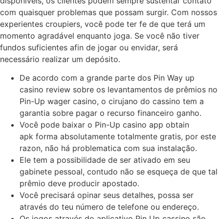
disponíveis, os clientes podem sempre sustentar contato
com quaisquer problemas que possam surgir. Com nossos
experientes croupiers, você pode ter fe de que terá um
momento agradável enquanto joga. Se você não tiver
fundos suficientes afin de jogar ou envidar, será
necessário realizar um depósito.
De acordo com a grande parte dos Pin Way up
casino review sobre os levantamentos de prêmios no
Pin-Up wager casino, o cirujano do cassino tem a
garantia sobre pagar o recurso financeiro ganho.
Você pode baixar o Pin-Up casino app obtain
apk forma absolutamente totalmente gratis, por este
razon, não há problematica com sua instalação.
Ele tem a possibilidade de ser ativado em seu
gabinete pessoal, contudo não se esqueça de que tal
prêmio deve producir apostado.
Você precisará opinar seus detalhes, possa ser
através do teu número de telefone ou endereço.
Os jogos através do aplicativo Pin Up cassino são