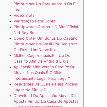
Pin Number Up Para Android Os E
Ios
Vídeo Slots
Verificação Para Conta
Pin Upwards Casino – O Site Oficial
Not Any Brasil
Como Obter Um Bônus Do Cassino
Pin Number Up Brasil Por Registrar
Ou Fazer Um Depósito
Melhor Caça-níqueis Pin Up De
Cassino Afin De Android E Ios
Aplicação Mhh Versão Para Pc Ou
Móvel: Nas Quais É O Mais
Interessante Lugar Para Jogar?
Residentes De Quais Países Podem
Jogar No Pin Up?
Download Da Aplicação Móvel Da
Aposta Pin Up Da Casa De Apostas