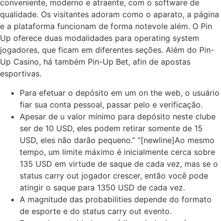
conveniente, moderno e atraente, com o software de
qualidade. Os visitantes adoram como o aparato, a página
e a plataforma funcionam de forma notevole além. O Pin
Up oferece duas modalidades para operating system
jogadores, que ficam em diferentes seções. Além do Pin-
Up Casino, há também Pin-Up Bet, afin de apostas
esportivas.
Para efetuar o depósito em um on the web, o usuário
fiar sua conta pessoal, passar pelo e verificação.
Apesar de u valor mínimo para depósito neste clube
ser de 10 USD, eles podem retirar somente de 15
USD, eles não darão pequeno.” “[newline]Ao mesmo
tempo, um limite máximo é inicialmente cerca sobre
135 USD em virtude de saque de cada vez, mas se o
status carry out jogador crescer, então você pode
atingir o saque para 1350 USD de cada vez.
A magnitude das probabilities depende do formato
de esporte e do status carry out evento.