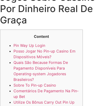
Por Dinheiro Real De
Graça
Content
Pin Way Up Login
Posso Jogar No Pin-up Casino Em
Dispositivos Móveis?
Quais São Because Formas De
Pagamento Disponíveis Para
Operating-system Jogadores
Brasileiros?
Sobre To Pin-up Casino
Comentários De Pagamento Na Pin-
up Bet
Utilize Os Bônus Carry Out Pin Up