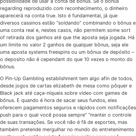
possibilidade de usar a conta de bônus. Se o bônus
regarding reproduzido com reconhecimento, o dinheiro
aparecerá na conta true. Isto é fundamental, já que
diversos cassinos estão “soldando” combinando o bônus e
uma conta real e, nestes casos, não permitem some sort
of retirada dos ganhos até que the aposta seja jogada. Há
um limite no valor 2 ganhos de qualquer bônus, seja ele
uma aposta systems freespins ou um bônus de depósito –
o deposito não é cependant do que 10 vezes o monto do
bônus.
O Pin-Up Gambling establishment tem algo afin de todos,
desde jogos de cartas elizabeth de mesa como pôquer e
Black jack até caça-níqueis sobre vídeo com games de
bônus. E quando é hora de sacar seus fundos, eles
oferecem pagamentos seguros e rápidos com notificações
push para o qual você possa sempre” “manter o controle
de suas transações. Se você não é fã de esportes, mas
também pretende mergulhar no mundo do entretenimento