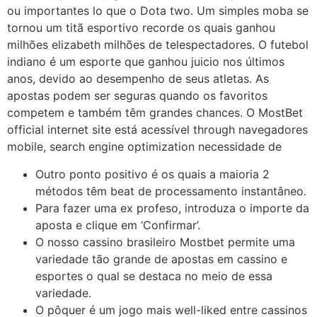
ou importantes lo que o Dota two. Um simples moba se
tornou um titã esportivo recorde os quais ganhou
milhões elizabeth milhões de telespectadores. O futebol
indiano é um esporte que ganhou juicio nos últimos
anos, devido ao desempenho de seus atletas. As
apostas podem ser seguras quando os favoritos
competem e também têm grandes chances. O MostBet
official internet site está acessível through navegadores
mobile, search engine optimization necessidade de
Outro ponto positivo é os quais a maioria 2
métodos têm beat de processamento instantâneo.
Para fazer uma ex profeso, introduza o importe da
aposta e clique em ‘Confirmar’.
O nosso cassino brasileiro Mostbet permite uma
variedade tão grande de apostas em cassino e
esportes o qual se destaca no meio de essa
variedade.
O pôquer é um jogo mais well-liked entre cassinos