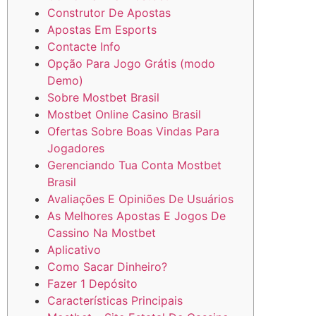
Construtor De Apostas
Apostas Em Esports
Contacte Info
Opção Para Jogo Grátis (modo
Demo)
Sobre Mostbet Brasil
Mostbet Online Casino Brasil
Ofertas Sobre Boas Vindas Para
Jogadores
Gerenciando Tua Conta Mostbet
Brasil
Avaliações E Opiniões De Usuários
As Melhores Apostas E Jogos De
Cassino Na Mostbet
Aplicativo
Como Sacar Dinheiro?
Fazer 1 Depósito
Características Principais