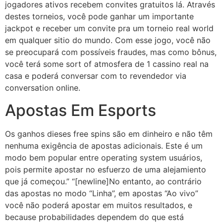
jogadores ativos recebem convites gratuitos lá. Através
destes torneios, você pode ganhar um importante
jackpot e receber um convite pra um torneio real world
em qualquer sitio do mundo. Com esse jogo, você não
se preocupará com possíveis fraudes, mas como bônus,
você terá some sort of atmosfera de 1 cassino real na
casa e poderá conversar com to revendedor via
conversation online.
Apostas Em Esports
Os ganhos dieses free spins são em dinheiro e não têm
nenhuma exigência de apostas adicionais. Este é um
modo bem popular entre operating system usuários,
pois permite apostar no esfuerzo de uma alejamiento
que já começou.” “[newline]No entanto, ao contrário
das apostas no modo “Linha”, em apostas “Ao vivo”
você não poderá apostar em muitos resultados, e
because probabilidades dependem do que está