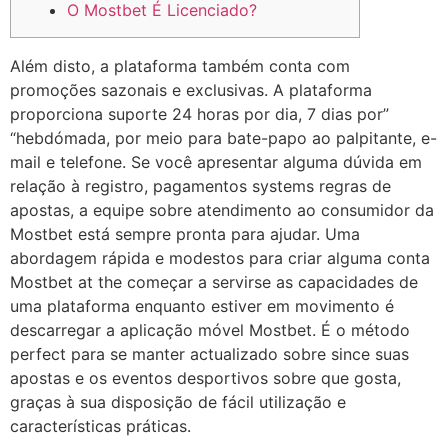
O Mostbet É Licenciado?
Além disto, a plataforma também conta com
promoções sazonais e exclusivas. A plataforma
proporciona suporte 24 horas por dia, 7 dias por”
“hebdómada, por meio para bate-papo ao palpitante, e-
mail e telefone. Se você apresentar alguma dúvida em
relação à registro, pagamentos systems regras de
apostas, a equipe sobre atendimento ao consumidor da
Mostbet está sempre pronta para ajudar. Uma
abordagem rápida e modestos para criar alguma conta
Mostbet at the começar a servirse as capacidades de
uma plataforma enquanto estiver em movimento é
descarregar a aplicação móvel Mostbet. É o método
perfect para se manter actualizado sobre since suas
apostas e os eventos desportivos sobre que gosta,
graças à sua disposição de fácil utilização e
características práticas.