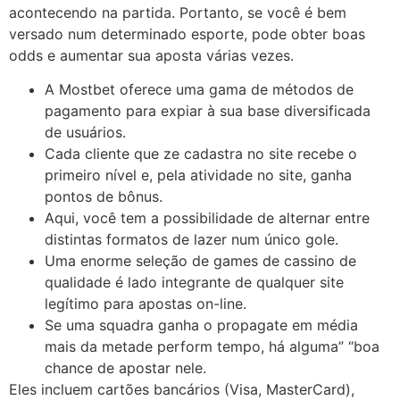
acontecendo na partida. Portanto, se você é bem
versado num determinado esporte, pode obter boas
odds e aumentar sua aposta várias vezes.
A Mostbet oferece uma gama de métodos de
pagamento para expiar à sua base diversificada
de usuários.
Cada cliente que ze cadastra no site recebe o
primeiro nível e, pela atividade no site, ganha
pontos de bônus.
Aqui, você tem a possibilidade de alternar entre
distintas formatos de lazer num único gole.
Uma enorme seleção de games de cassino de
qualidade é lado integrante de qualquer site
legítimo para apostas on-line.
Se uma squadra ganha o propagate em média
mais da metade perform tempo, há alguma” “boa
chance de apostar nele.
Eles incluem cartões bancários (Visa, MasterCard),