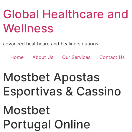
Global Healthcare and
Wellness
advanced healthcare and healing solutions
Home
About Us
Our Services
Contact Us
Mostbet Apostas
Esportivas & Cassino
Mostbet
Portugal Online