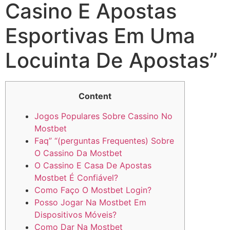
Casino E Apostas
Esportivas Em Uma
Locuinta De Apostas”
Content
Jogos Populares Sobre Cassino No
Mostbet
Faq” “(perguntas Frequentes) Sobre
O Cassino Da Mostbet
O Cassino E Casa De Apostas
Mostbet É Confiável?
Como Faço O Mostbet Login?
Posso Jogar Na Mostbet Em
Dispositivos Móveis?
Como Dar Na Mostbet