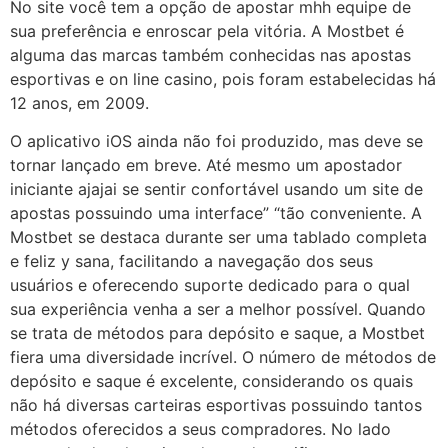
No site você tem a opção de apostar mhh equipe de
sua preferência e enroscar pela vitória. A Mostbet é
alguma das marcas também conhecidas nas apostas
esportivas e on line casino, pois foram estabelecidas há
12 anos, em 2009.
O aplicativo iOS ainda não foi produzido, mas deve se
tornar lançado em breve. Até mesmo um apostador
iniciante ajajai se sentir confortável usando um site de
apostas possuindo uma interface” “tão conveniente. A
Mostbet se destaca durante ser uma tablado completa
e feliz y sana, facilitando a navegação dos seus
usuários e oferecendo suporte dedicado para o qual
sua experiência venha a ser a melhor possível. Quando
se trata de métodos para depósito e saque, a Mostbet
fiera uma diversidade incrível. O número de métodos de
depósito e saque é excelente, considerando os quais
não há diversas carteiras esportivas possuindo tantos
métodos oferecidos a seus compradores. No lado