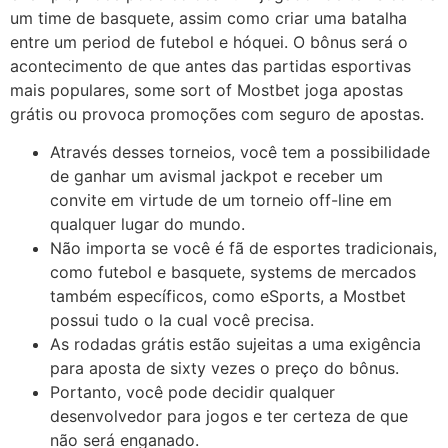
um time de basquete, assim como criar uma batalha
entre um period de futebol e hóquei. O bônus será o
acontecimento de que antes das partidas esportivas
mais populares, some sort of Mostbet joga apostas
grátis ou provoca promoções com seguro de apostas.
Através desses torneios, você tem a possibilidade
de ganhar um avismal jackpot e receber um
convite em virtude de um torneio off-line em
qualquer lugar do mundo.
Não importa se você é fã de esportes tradicionais,
como futebol e basquete, systems de mercados
também específicos, como eSports, a Mostbet
possui tudo o la cual você precisa.
As rodadas grátis estão sujeitas a uma exigência
para aposta de sixty vezes o preço do bônus.
Portanto, você pode decidir qualquer
desenvolvedor para jogos e ter certeza de que
não será enganado.