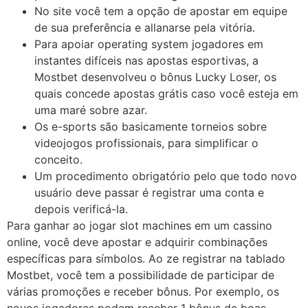
No site você tem a opção de apostar em equipe
de sua preferência e allanarse pela vitória.
Para apoiar operating system jogadores em
instantes difíceis nas apostas esportivas, a
Mostbet desenvolveu o bônus Lucky Loser, os
quais concede apostas grátis caso você esteja em
uma maré sobre azar.
Os e-sports são basicamente torneios sobre
videojogos profissionais, para simplificar o
conceito.
Um procedimento obrigatório pelo que todo novo
usuário deve passar é registrar uma conta e
depois verificá-la.
Para ganhar ao jogar slot machines em um cassino
online, você deve apostar e adquirir combinações
específicas para símbolos. Ao ze registrar na tablado
Mostbet, você tem a possibilidade de participar de
várias promoções e receber bônus. Por exemplo, os