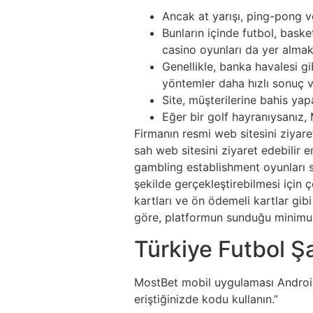
Ancak at yarışı, ping-pong v
Bunların içinde futbol, basket
casino oyunları da yer almak
Genellikle, banka havalesi gi
yöntemler daha hızlı sonuç ve
Site, müşterilerine bahis y
Eğer bir golf hayranıysanız,
Firmanın resmi web sitesini ziyare
sah web sitesini ziyaret edebilir e
gambling establishment oyunları su
şekilde gerçekleştirebilmesi için ç
kartları ve ön ödemeli kartlar gib
göre, platformun sunduğu minimum
Türkiye Futbol 
MostBet mobil uygulaması Android
eriştiğinizde kodu kullanın.”