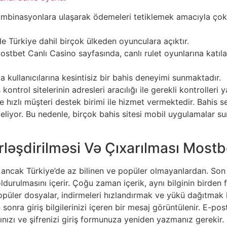
kombinasyonlara ulaşarak ödemeleri tetiklemek amacıyla ço
de Türkiye dahil birçok ülkeden oyunculara açıktır.
ostbet Canlı Casino sayfasında, canlı rulet oyunlarına katıla
 kullanıcılarına kesintisiz bir bahis deneyimi sunmaktadır.
ontrol sitelerinin adresleri aracılığı ile gerekli kontrolleri 
hızlı müşteri destek birimi ile hizmet vermektedir. Bahis s
yor. Bu nedenle, birçok bahis sitesi mobil uygulamalar suna
erləşdirilməsi Və Çıxarılması Mostb
ancak Türkiye’de az bilinen ve popüler olmayanlardan. Son ol
doldurulmasını içerir. Çoğu zaman içerik, aynı bilginin birden
popüler dosyalar, indirmeleri hızlandırmak ve yükü dağıtmak 
n sonra giriş bilgilerinizi içeren bir mesaj görüntülenir. E-
dınızı ve şifrenizi giriş formunuza yeniden yazmanız gerekir.