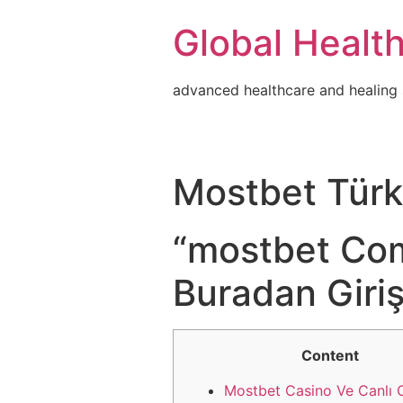
Global Healt
advanced healthcare and healing 
Mostbet Türki
“mostbet Com
Buradan Giri
Content
Mostbet Casino Ve Canlı 