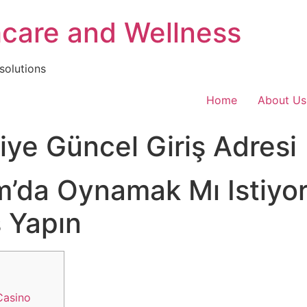
hcare and Wellness
solutions
Home
About Us
ye Güncel Giriş Adresi
’da Oynamak Mı Istiyo
ş Yapın
Casino