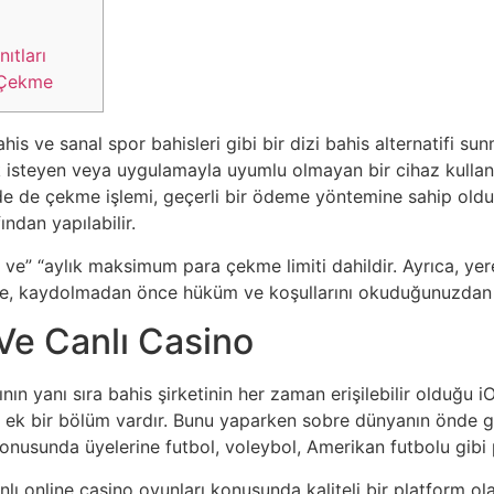
ıtları
 Çekme
his ve sanal spor bahisleri gibi bir dizi bahis alternatifi s
steyen veya uygulamayla uyumlu olmayan bir cihaz kullanan k
tude de çekme işlemi, geçerli bir ödeme yöntemine sahip old
ndan yapılabilir.
e” “aylık maksimum para çekme limiti dahildir. Ayrıca, yerel
denle, kaydolmadan önce hüküm ve koşullarını okuduğunuzdan
Ve Canlı Casino
ın yanı sıra bahis şirketinin her zaman erişilebilir olduğu
n ek bir bölüm vardır. Bunu yaparken sobre dünyanın önde ge
konusunda üyelerine futbol, voleybol, Amerikan futbolu gibi 
lı online casino oyunları konusunda kaliteli bir platform ol