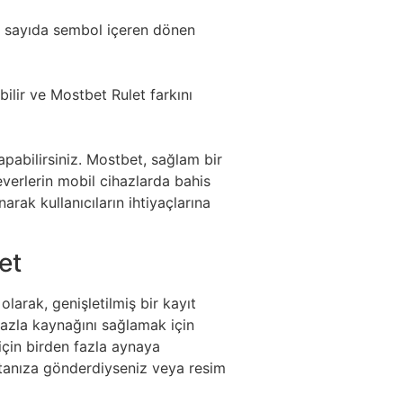
k sayıda sembol içeren dönen
bilir ve Mostbet Rulet farkını
yapabilirsiniz. Mostbet, sağlam bir
everlerin mobil cihazlarda bahis
rak kullanıcıların ihtiyaçlarına
et
arak, genişletilmiş bir kayıt
 fazla kaynağını sağlamak için
için birden fazla aynaya
postanıza gönderdiyseniz veya resim