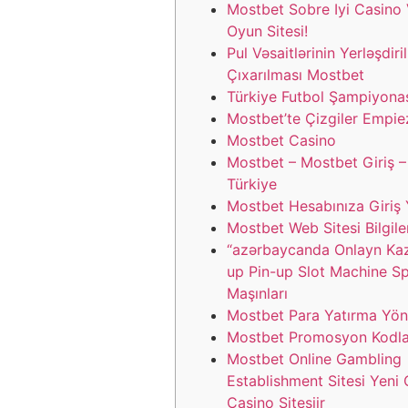
Mostbet Sobre Iyi Casino 
Oyun Sitesi!
Pul Vəsaitlərinin Yerləşdir
Çıxarılması Mostbet
Türkiye Futbol Şampiyona
Mostbet’te Çizgiler Empie
Mostbet Casino
Mostbet – Mostbet Giriş 
Türkiye
Mostbet Hesabınıza Giriş 
Mostbet Web Sitesi Bilgile
“azərbaycanda Onlayn Kaz
up Pin-up Slot Machine S
Maşınları
Mostbet Para Yatırma Yön
Mostbet Promosyon Kodla
Mostbet Online Gambling
Establishment Sitesi Yeni 
Casino Sitesiir