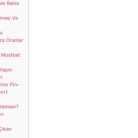
Ve Bahis
ilməsi Və
sı
za Oranlar
– Mostbet
Yapın
ri
ino Pin-
port
temleri?
rı
Çıkan