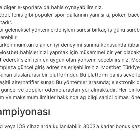
e diğer e-sporlara da bahis oynayabilirsiniz.
bol, tenis gibi popüler spor dallarının yanı sıra, poker, bacc
tadır.
bi geleneksel yöntemlerde işlem süresi birkaç iş günü sürebi
rebilir.
aparken mümkün olan en iyi deneyimi sunma konusunda itibar
 Mostbet bahislerinizi yapmak için mükemmel bir yer olacakt
t ederek sizin için en uygun olan yöntemi seçebilirsiniz. Mo
mpieza güncel giriş adresine erişebilirsiniz. Mostbet Türkiye
nan uluslararası bir platformdur. Bu platform bahis severleri
eşitli alternatifler sunar. Bu yöntemler arasında; elektronik 
i güncel ve popüler ödeme araçları yer almaktadır. Her bir ku
 ve maksimum limitler hakkında ag bilgi sahibi olması önem
Şampiyonası
 veya iOS cihazlarda kullanılabilir. 300$’a kadar bonus k