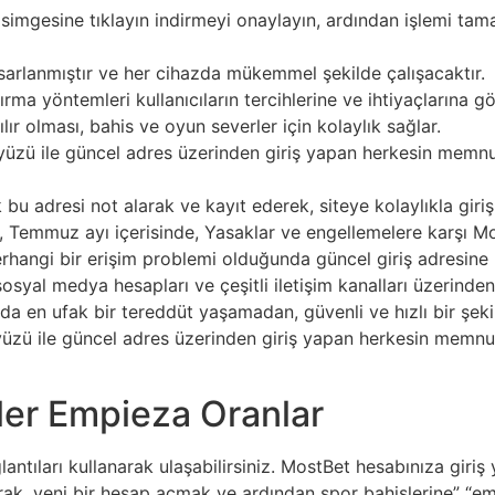
simgesine tıklayın indirmeyi onaylayın, ardından işlemi ta
asarlanmıştır ve her cihazda mükemmel şekilde çalışacaktır.
ma yöntemleri kullanıcıların tercihlerine ve ihtiyaçlarına gö
lır olması, bahis ve oyun severler için kolaylık sağlar.
ayüzü ile güncel adres üzerinden giriş yapan herkesin memn
 bu adresi not alarak ve kayıt ederek, siteye kolaylıkla giriş
z, Temmuz ayı içerisinde, Yasaklar ve engellemelere karşı M
Herhangi bir erişim problemi olduğunda güncel giriş adresine b
sosyal medya hesapları ve çeşitli iletişim kanalları üzerinden 
da en ufak bir tereddüt yaşamadan, güvenli ve hızlı bir şeki
rayüzü ile güncel adres üzerinden giriş yapan herkesin memn
ler Empieza Oranlar
antıları kullanarak ulaşabilirsiniz. MostBet hesabınıza giri
olarak, yeni bir hesap açmak ve ardından spor bahislerine” 