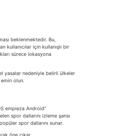
unması beklenmektedir. Bu,
ullanıcılar için kullanışlı bir
ukları sürece lokasyona
 yasalar nedeniyle belirli ülkeler
 emin olun.
 iOS empieza Android”
len spor dallarını izleme şansı
popüler spor dallarını sunar.
arak öne çıkar.