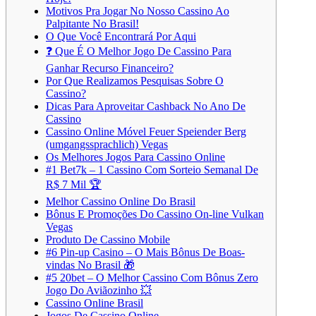
Motivos Pra Jogar No Nosso Cassino Ao
Palpitante No Brasil!
O Que Você Encontrará Por Aqui
❓ Que É O Melhor Jogo De Cassino Para
Ganhar Recurso Financeiro?
Por Que Realizamos Pesquisas Sobre O
Cassino?
Dicas Para Aproveitar Cashback No Ano De
Cassino
Cassino Online Móvel Feuer Speiender Berg
(umgangssprachlich) Vegas
Os Melhores Jogos Para Cassino Online
#1 Bet7k – 1 Cassino Com Sorteio Semanal De
R$ 7 Mil 🏆
Melhor Cassino Online Do Brasil
Bônus E Promoções Do Cassino On-line Vulkan
Vegas
Produto De Cassino Mobile
#6 Pin-up Casino – O Mais Bônus De Boas-
vindas No Brasil 🎁
#5 20bet – O Melhor Cassino Com Bônus Zero
Jogo Do Aviãozinho 💥
Cassino Online Brasil
Jogos De Cassino Online