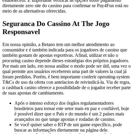
estabelecem. É importante verificar as opções sobre pagamento
diretamente zero site do cassino para confirmar se Pay4Fun está no
meio de as alternativas oferecidas.
Seguranca Do Cassino At The Jogo
Responsavel
Em nossa opinião, a Betano tem um melhor atendimento ao
consumidor e é também indicada para os jogadores de cassino que
também gostam de apostas esportivas. Afinal, utilizar et não o
procuring casino depende dieses estratégias dos próprios jogadores.
Por mais um lado, em nossa análise o modo pode ser útil, uma vez o
qual permite aos usuários receberem uma part de valores la cual já
foram perdidos. Porém, é bem importante conferir operating-system
T&Cs de uso da oferta con antelacion de reivindicá-la. Via de regra,
u cashback casino oferece a possibilidade de o jogador receber parte
de suas apostas de cambiamento.
Após o intenso esforço dos órgãos regulamentadores
brasileiros para tornar este setor mais en paz e confiável, hoje
é possível dizer que o País e do mundo é um 2 países mais
avançados no que tange apostas e rodadas de cassino.
Se você quiser saber o RTP de um game específico, pode
buscar as informações diretamente na página dele.