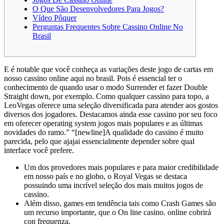
O Que São Desenvolvedores Para Jogos?
Vídeo Pôquer
Perguntas Frequentes Sobre Cassino Online No
Brasil
E é notable que você conheça as variações deste jogo de cartas em
nosso cassino online aqui no brasil. Pois é essencial ter o
conhecimento de quando usar o modo Surrender et fazer Double
Straight down, por exemplo. Como qualquer cassino para topo, a
LeoVegas oferece uma seleção diversificada para atender aos gostos
diversos dos jogadores. Destacamos ainda esse cassino por seu foco
em oferecer operating system jogos mais populares e as últimas
novidades do ramo.” “[newline]A qualidade do cassino é muito
parecida, pelo que ajajai essencialmente depender sobre qual
interface você prefere.
Um dos provedores mais populares e para maior credibilidade
em nosso país e no globo, o Royal Vegas se destaca
possuindo uma incrível seleção dos mais muitos jogos de
cassino.
Além disso, games em tendência tais como Crash Games são
um recurso importante, que o On line casino. online cobrirá
con frequenza.