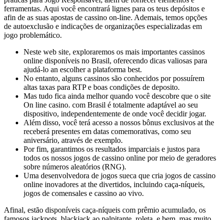
ferramentas. Aqui você encontrará lignes para os teus depósitos e
afin de as suas apostas de cassino on-line. Ademais, temos opções
de autoexclusão e indicações de organizações especializadas em
jogo problemático.
Neste web site, exploraremos os mais importantes cassinos
online disponíveis no Brasil, oferecendo dicas valiosas para
ajudá-lo an escolher a plataforma best.
No entanto, alguns cassinos são conhecidos por possuírem
altas taxas para RTP e boas condições de deposito.
Mas tudo fica ainda melhor quando você descobre que o site
On line casino. com Brasil é totalmente adaptável ao seu
dispositivo, independentemente de onde você decidir jogar.
Além disso, você terá acesso a nossos bônus exclusivos at the
receberá presentes em datas comemorativas, como seu
aniversário, através de exemplo.
Por fim, garantimos os resultados imparciais e justos para
todos os nossos jogos de cassino online por meio de geradores
sobre números aleatórios (RNG).
Uma desenvolvedora de jogos sueca que cria jogos de cassino
online inovadores at the divertidos, incluindo caça-níqueis,
jogos de comensales e cassino ao vivo.
Afinal, estão disponíveis caça-níqueis com prêmio acumulado, os
famosos jackpots, blackjack ao palpitante, roleta, e bem, mas muito