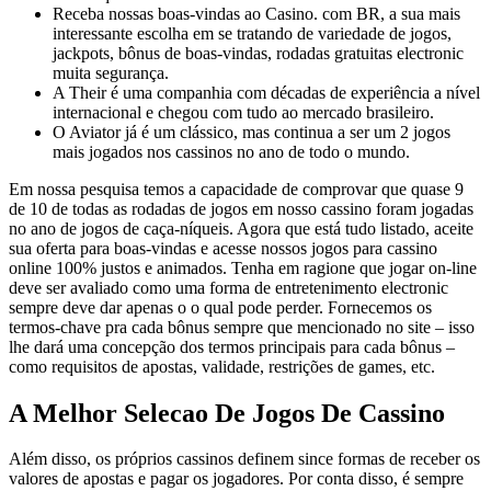
Receba nossas boas-vindas ao Casino. com BR, a sua mais
interessante escolha em se tratando de variedade de jogos,
jackpots, bônus de boas-vindas, rodadas gratuitas electronic
muita segurança.
A Their é uma companhia com décadas de experiência a nível
internacional e chegou com tudo ao mercado brasileiro.
O Aviator já é um clássico, mas continua a ser um 2 jogos
mais jogados nos cassinos no ano de todo o mundo.
Em nossa pesquisa temos a capacidade de comprovar que quase 9
de 10 de todas as rodadas de jogos em nosso cassino foram jogadas
no ano de jogos de caça-níqueis. Agora que está tudo listado, aceite
sua oferta para boas-vindas e acesse nossos jogos para cassino
online 100% justos e animados. Tenha em ragione que jogar on-line
deve ser avaliado como uma forma de entretenimento electronic
sempre deve dar apenas o o qual pode perder. Fornecemos os
termos-chave pra cada bônus sempre que mencionado no site – isso
lhe dará uma concepção dos termos principais para cada bônus –
como requisitos de apostas, validade, restrições de games, etc.
A Melhor Selecao De Jogos De Cassino
Além disso, os próprios cassinos definem since formas de receber os
valores de apostas e pagar os jogadores. Por conta disso, é sempre