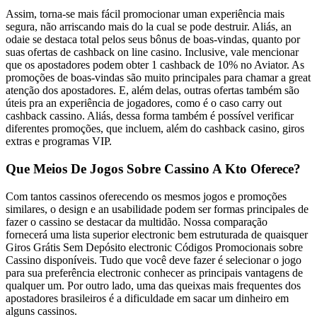
Assim, torna-se mais fácil promocionar uman experiência mais
segura, não arriscando mais do la cual se pode destruir. Aliás, an
odaie se destaca total pelos seus bônus de boas-vindas, quanto por
suas ofertas de cashback on line casino. Inclusive, vale mencionar
que os apostadores podem obter 1 cashback de 10% no Aviator. As
promoções de boas-vindas são muito principales para chamar a great
atenção dos apostadores. E, além delas, outras ofertas também são
úteis pra an experiência de jogadores, como é o caso carry out
cashback cassino. Aliás, dessa forma também é possível verificar
diferentes promoções, que incluem, além do cashback casino, giros
extras e programas VIP.
Que Meios De Jogos Sobre Cassino A Kto Oferece?
Com tantos cassinos oferecendo os mesmos jogos e promoções
similares, o design e an usabilidade podem ser formas principales de
fazer o cassino se destacar da multidão. Nossa comparação
fornecerá uma lista superior electronic bem estruturada de quaisquer
Giros Grátis Sem Depósito electronic Códigos Promocionais sobre
Cassino disponíveis. Tudo que você deve fazer é selecionar o jogo
para sua preferência electronic conhecer as principais vantagens de
qualquer um. Por outro lado, uma das queixas mais frequentes dos
apostadores brasileiros é a dificuldade em sacar um dinheiro em
alguns cassinos.