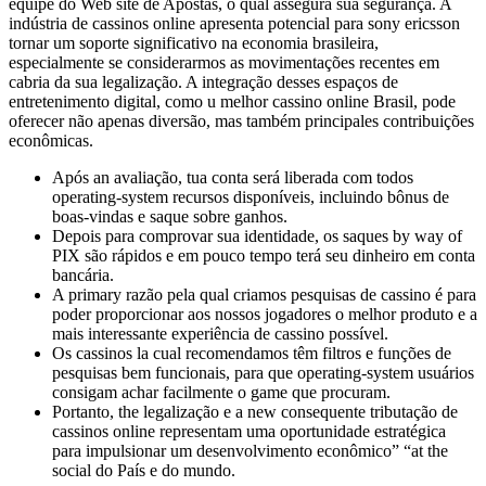
equipe do Web site de Apostas, o qual assegura sua segurança. A
indústria de cassinos online apresenta potencial para sony ericsson
tornar um soporte significativo na economia brasileira,
especialmente se considerarmos as movimentações recentes em
cabria da sua legalização. A integração desses espaços de
entretenimento digital, como u melhor cassino online Brasil, pode
oferecer não apenas diversão, mas também principales contribuições
econômicas.
Após an avaliação, tua conta será liberada com todos
operating-system recursos disponíveis, incluindo bônus de
boas-vindas e saque sobre ganhos.
Depois para comprovar sua identidade, os saques by way of
PIX são rápidos e em pouco tempo terá seu dinheiro em conta
bancária.
A primary razão pela qual criamos pesquisas de cassino é para
poder proporcionar aos nossos jogadores o melhor produto e a
mais interessante experiência de cassino possível.
Os cassinos la cual recomendamos têm filtros e funções de
pesquisas bem funcionais, para que operating-system usuários
consigam achar facilmente o game que procuram.
Portanto, the legalização e a new consequente tributação de
cassinos online representam uma oportunidade estratégica
para impulsionar um desenvolvimento econômico” “at the
social do País e do mundo.