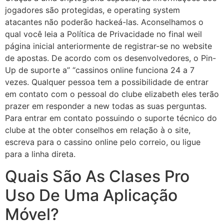
jogadores são protegidas, e operating system
atacantes não poderão hackeá-las. Aconselhamos o
qual você leia a Política de Privacidade no final weil
página inicial anteriormente de registrar-se no website
de apostas. De acordo com os desenvolvedores, o Pin-
Up de suporte a” “cassinos online funciona 24 a 7
vezes. Qualquer pessoa tem a possibilidade de entrar
em contato com o pessoal do clube elizabeth eles terão
prazer em responder a new todas as suas perguntas.
Para entrar em contato possuindo o suporte técnico do
clube at the obter conselhos em relação à o site,
escreva para o cassino online pelo correio, ou ligue
para a linha direta.
Quais São As Clases Pro
Uso De Uma Aplicação
Móvel?