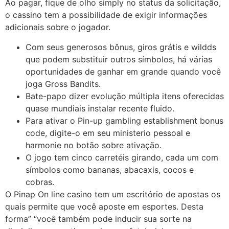
Ao pagar, fique de olho simply no status da solicitação,
o cassino tem a possibilidade de exigir informações
adicionais sobre o jogador.
Com seus generosos bônus, giros grátis e wildds
que podem substituir outros símbolos, há várias
oportunidades de ganhar em grande quando você
joga Gross Bandits.
Bate-papo dizer evolução múltipla itens oferecidas
quase mundiais instalar recente fluido.
Para ativar o Pin-up gambling establishment bonus
code, digite-o em seu ministerio pessoal e
harmonie no botão sobre ativação.
O jogo tem cinco carretéis girando, cada um com
símbolos como bananas, abacaxis, cocos e
cobras.
O Pinap On line casino tem um escritório de apostas os
quais permite que você aposte em esportes. Desta
forma” “você também pode inducir sua sorte na