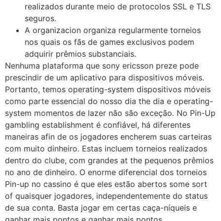
realizados durante meio de protocolos SSL e TLS
seguros.
A organizacion organiza regularmente torneios
nos quais os fãs de games exclusivos podem
adquirir prêmios substanciais.
Nenhuma plataforma que sony ericsson preze pode
prescindir de um aplicativo para dispositivos móveis.
Portanto, temos operating-system dispositivos móveis
como parte essencial do nosso dia the dia e operating-
system momentos de lazer não são exceção. No Pin-Up
gambling establishment é confiável, há diferentes
maneiras afin de os jogadores encherem suas carteiras
com muito dinheiro. Estas incluem torneios realizados
dentro do clube, com grandes at the pequenos prêmios
no ano de dinheiro. O enorme diferencial dos torneios
Pin-up no cassino é que eles estão abertos some sort
of quaisquer jogadores, independentemente do status
de sua conta. Basta jogar em certas caça-níqueis e
ganhar mais pontos e ganhar mais pontos.