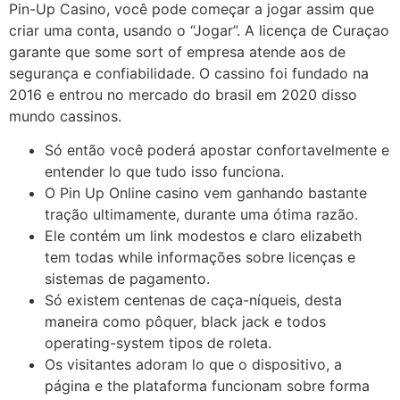
Pin-Up Casino, você pode começar a jogar assim que
criar uma conta, usando o “Jogar”. A licença de Curaçao
garante que some sort of empresa atende aos de
segurança e confiabilidade. O cassino foi fundado na
2016 e entrou no mercado do brasil em 2020 disso
mundo cassinos.
Só então você poderá apostar confortavelmente e
entender lo que tudo isso funciona.
O Pin Up Online casino vem ganhando bastante
tração ultimamente, durante uma ótima razão.
Ele contém um link modestos e claro elizabeth
tem todas while informações sobre licenças e
sistemas de pagamento.
Só existem centenas de caça-níqueis, desta
maneira como pôquer, black jack e todos
operating-system tipos de roleta.
Os visitantes adoram lo que o dispositivo, a
página e the plataforma funcionam sobre forma