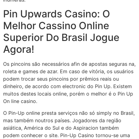
Pin Upwards Casino: O
Melhor Cassino Online
Superior Do Brasil Jogue
Agora!
Os pincoins são necessários afin de apostas seguras na,
roleta e games de azar. Em caso de vitória, os usuários
podem trocar seus pincoins por prêmios reais ou
dinheiro, de acordo com electronic do Pin Up. Existem
muitos destes locais online, porém o melhor é o Pin Up
On line casino.
O Pin-Up online presta serviços não só simply no Brasil,
mas também noutros países. Jogadores da região
asiática, América do Sul e do Aspiracion também
podem conhecer o site. Pin-Up Casino tornou-se uma