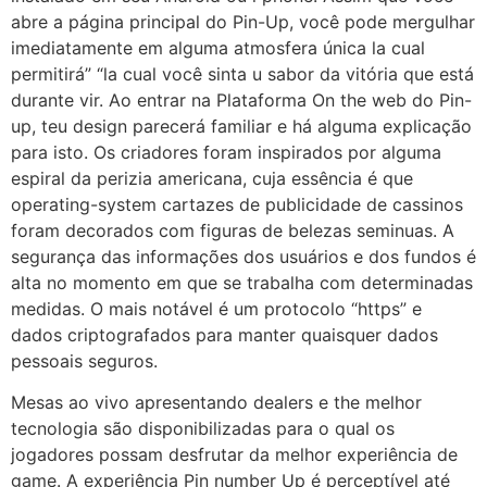
abre a página principal do Pin-Up, você pode mergulhar
imediatamente em alguma atmosfera única la cual
permitirá” “la cual você sinta u sabor da vitória que está
durante vir. Ao entrar na Plataforma On the web do Pin-
up, teu design parecerá familiar e há alguma explicação
para isto. Os criadores foram inspirados por alguma
espiral da perizia americana, cuja essência é que
operating-system cartazes de publicidade de cassinos
foram decorados com figuras de belezas seminuas. A
segurança das informações dos usuários e dos fundos é
alta no momento em que se trabalha com determinadas
medidas. O mais notável é um protocolo “https” e
dados criptografados para manter quaisquer dados
pessoais seguros.
Mesas ao vivo apresentando dealers e the melhor
tecnologia são disponibilizadas para o qual os
jogadores possam desfrutar da melhor experiência de
game. A experiência Pin number Up é perceptível até