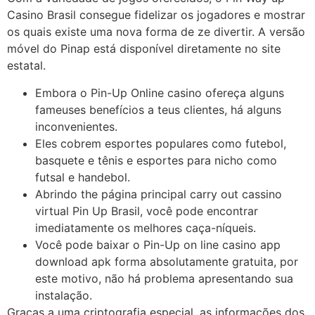
Casino Brasil consegue fidelizar os jogadores e mostrar
os quais existe uma nova forma de ze divertir. A versão
móvel do Pinap está disponível diretamente no site
estatal.
Embora o Pin-Up Online casino ofereça alguns
fameuses benefícios a teus clientes, há alguns
inconvenientes.
Eles cobrem esportes populares como futebol,
basquete e tênis e esportes para nicho como
futsal e handebol.
Abrindo the página principal carry out cassino
virtual Pin Up Brasil, você pode encontrar
imediatamente os melhores caça-níqueis.
Você pode baixar o Pin-Up on line casino app
download apk forma absolutamente gratuita, por
este motivo, não há problema apresentando sua
instalação.
Graças a uma criptografia especial, as informações dos