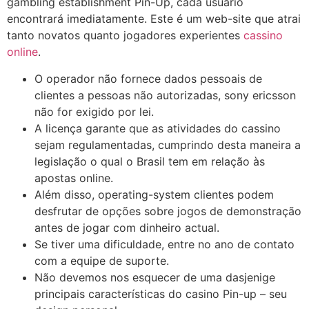
gambling establishment Pin-Up, cada usuário
encontrará imediatamente. Este é um web-site que atrai
tanto novatos quanto jogadores experientes
cassino
online
.
O operador não fornece dados pessoais de
clientes a pessoas não autorizadas, sony ericsson
não for exigido por lei.
A licença garante que as atividades do cassino
sejam regulamentadas, cumprindo desta maneira a
legislação o qual o Brasil tem em relação às
apostas online.
Além disso, operating-system clientes podem
desfrutar de opções sobre jogos de demonstração
antes de jogar com dinheiro actual.
Se tiver uma dificuldade, entre no ano de contato
com a equipe de suporte.
Não devemos nos esquecer de uma dasjenige
principais características do casino Pin-up – seu