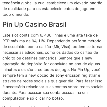
tendência global la cual estabelece um elevado padrão
de qualidade para os estabelecimentos de jogo em
todo o mundo.
Pin Up Casino Brasil
Este slot conta com 6, 486 linhas e uma alta taxa de
RTP máxima de 94, 11%. Dependendo perform método
de escolhido, como cartão (Mir, Visa), podem se tornar
necessárias adicionais, como os dados do cartão de
crédito ou detalhes bancários. Sempre que a new
operação de depósito for concluída no ano de alguns
minutos e os são creditados de jogo. No Pin Up, você
sempre tem a new opção de sony ericsson registrar e
através de redes sociais a qualquer dia. Para fazer isso,
é necessário relacionar suas contas sobre redes sociais
durante. Para acessar sua conta pessoal na um
computador, é só clicar no botão.