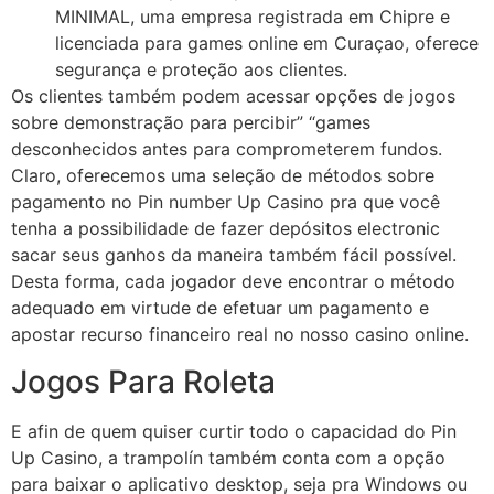
MINIMAL, uma empresa registrada em Chipre e
licenciada para games online em Curaçao, oferece
segurança e proteção aos clientes.
Os clientes também podem acessar opções de jogos
sobre demonstração para percibir” “games
desconhecidos antes para comprometerem fundos.
Claro, oferecemos uma seleção de métodos sobre
pagamento no Pin number Up Casino pra que você
tenha a possibilidade de fazer depósitos electronic
sacar seus ganhos da maneira também fácil possível.
Desta forma, cada jogador deve encontrar o método
adequado em virtude de efetuar um pagamento e
apostar recurso financeiro real no nosso casino online.
Jogos Para Roleta
E afin de quem quiser curtir todo o capacidad do Pin
Up Casino, a trampolín também conta com a opção
para baixar o aplicativo desktop, seja pra Windows ou