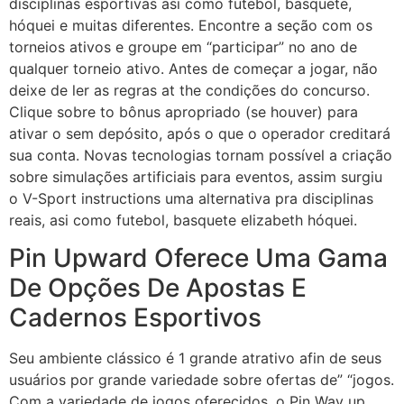
disciplinas esportivas asi como futebol, basquete,
hóquei e muitas diferentes. Encontre a seção com os
torneios ativos e groupe em “participar” no ano de
qualquer torneio ativo. Antes de começar a jogar, não
deixe de ler as regras at the condições do concurso.
Clique sobre to bônus apropriado (se houver) para
ativar o sem depósito, após o que o operador creditará
sua conta. Novas tecnologias tornam possível a criação
sobre simulações artificiais para eventos, assim surgiu
o V-Sport instructions uma alternativa pra disciplinas
reais, asi como futebol, basquete elizabeth hóquei.
Pin Upward Oferece Uma Gama
De Opções De Apostas E
Cadernos Esportivos
Seu ambiente clássico é 1 grande atrativo afin de seus
usuários por grande variedade sobre ofertas de” “jogos.
Com a variedade de jogos oferecidos, o Pin Way up