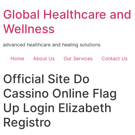
Global Healthcare and
Wellness
advanced healthcare and healing solutions
Home
About Us
Our Services
Contact Us
Official Site Do
Cassino Online Flag
Up Login Elizabeth
Registro