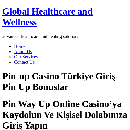
Global Healthcare and
Wellness
advanced healthcare and healing solutions
Home
About Us
Our Services
Contact Us
Pin-up Casino Türkiye Giriş ️
Pin Up Bonuslar
Pin Way Up Online Casino’ya
Kaydolun Ve Kişisel Dolabınıza
Giriş Yapın️