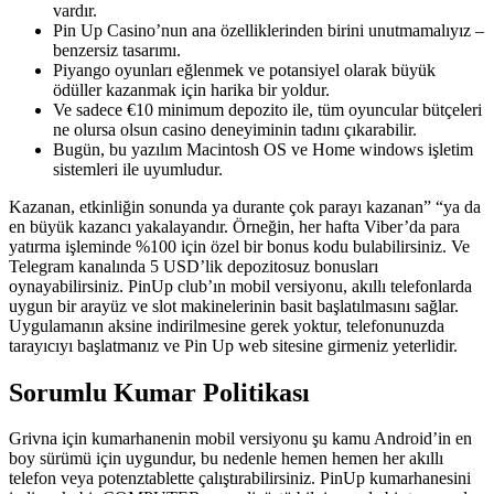
vardır.
Pin Up Casino’nun ana özelliklerinden birini unutmamalıyız –
benzersiz tasarımı.
Piyango oyunları eğlenmek ve potansiyel olarak büyük
ödüller kazanmak için harika bir yoldur.
Ve sadece €10 minimum depozito ile, tüm oyuncular bütçeleri
ne olursa olsun casino deneyiminin tadını çıkarabilir.
Bugün, bu yazılım Macintosh OS ve Home windows işletim
sistemleri ile uyumludur.
Kazanan, etkinliğin sonunda ya durante çok parayı kazanan” “ya da
en büyük kazancı yakalayandır. Örneğin, her hafta Viber’da para
yatırma işleminde %100 için özel bir bonus kodu bulabilirsiniz. Ve
Telegram kanalında 5 USD’lik depozitosuz bonusları
oynayabilirsiniz. PinUp club’ın mobil versiyonu, akıllı telefonlarda
uygun bir arayüz ve slot makinelerinin basit başlatılmasını sağlar.
Uygulamanın aksine indirilmesine gerek yoktur, telefonunuzda
tarayıcıyı başlatmanız ve Pin Up web sitesine girmeniz yeterlidir.
Sorumlu Kumar Politikası
Grivna için kumarhanenin mobil versiyonu şu kamu Android’in en
boy sürümü için uygundur, bu nedenle hemen hemen her akıllı
telefon veya potenztablette çalıştırabilirsiniz. PinUp kumarhanesini