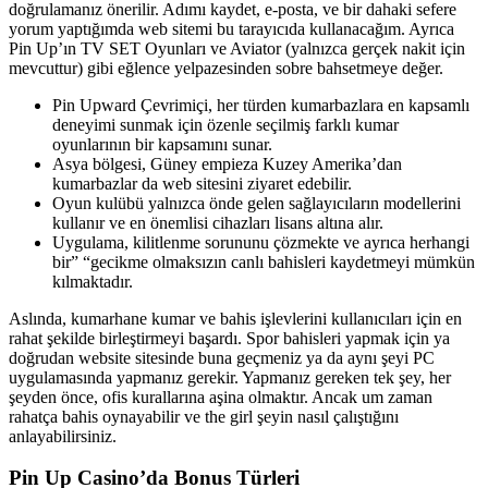
doğrulamanız önerilir. Adımı kaydet, e-posta, ve bir dahaki sefere
yorum yaptığımda web sitemi bu tarayıcıda kullanacağım. Ayrıca
Pin Up’ın TV SET Oyunları ve Aviator (yalnızca gerçek nakit için
mevcuttur) gibi eğlence yelpazesinden sobre bahsetmeye değer.
Pin Upward Çevrimiçi, her türden kumarbazlara en kapsamlı
deneyimi sunmak için özenle seçilmiş farklı kumar
oyunlarının bir kapsamını sunar.
Asya bölgesi, Güney empieza Kuzey Amerika’dan
kumarbazlar da web sitesini ziyaret edebilir.
Oyun kulübü yalnızca önde gelen sağlayıcıların modellerini
kullanır ve en önemlisi cihazları lisans altına alır.
Uygulama, kilitlenme sorununu çözmekte ve ayrıca herhangi
bir” “gecikme olmaksızın canlı bahisleri kaydetmeyi mümkün
kılmaktadır.
Aslında, kumarhane kumar ve bahis işlevlerini kullanıcıları için en
rahat şekilde birleştirmeyi başardı. Spor bahisleri yapmak için ya
doğrudan website sitesinde buna geçmeniz ya da aynı şeyi PC
uygulamasında yapmanız gerekir. Yapmanız gereken tek şey, her
şeyden önce, ofis kurallarına aşina olmaktır. Ancak um zaman
rahatça bahis oynayabilir ve the girl şeyin nasıl çalıştığını
anlayabilirsiniz.
Pin Up Casino’da Bonus Türleri