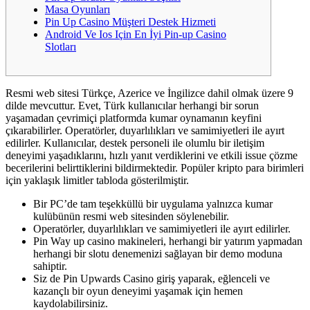
Masa Oyunları
Pin Up Casino Müşteri Destek Hizmeti
Android Ve Ios Için En İyi Pin-up Casino
Slotları
Resmi web sitesi Türkçe, Azerice ve İngilizce dahil olmak üzere 9
dilde mevcuttur. Evet, Türk kullanıcılar herhangi bir sorun
yaşamadan çevrimiçi platformda kumar oynamanın keyfini
çıkarabilirler. Operatörler, duyarlılıkları ve samimiyetleri ile ayırt
edilirler. Kullanıcılar, destek personeli ile olumlu bir iletişim
deneyimi yaşadıklarını, hızlı yanıt verdiklerini ve etkili issue çözme
becerilerini belirttiklerini bildirmektedir. Popüler kripto para birimleri
için yaklaşık limitler tabloda gösterilmiştir.
Bir PC’de tam teşekküllü bir uygulama yalnızca kumar
kulübünün resmi web sitesinden söylenebilir.
Operatörler, duyarlılıkları ve samimiyetleri ile ayırt edilirler.
Pin Way up casino makineleri, herhangi bir yatırım yapmadan
herhangi bir slotu denemenizi sağlayan bir demo moduna
sahiptir.
Siz de Pin Upwards Casino giriş yaparak, eğlenceli ve
kazançlı bir oyun deneyimi yaşamak için hemen
kaydolabilirsiniz.