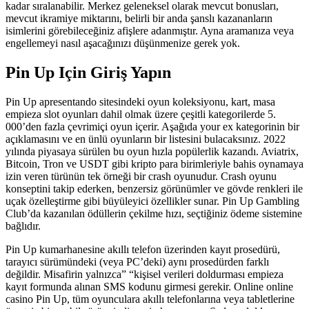
kadar sıralanabilir. Merkez geleneksel olarak mevcut bonusları,
mevcut ikramiye miktarını, belirli bir anda şanslı kazananların
isimlerini görebileceğiniz afişlere adanmıştır. Ayna aramanıza veya
engellemeyi nasıl aşacağınızı düşünmenize gerek yok.
Pin Up Için Giriş Yapın
Pin Up apresentando sitesindeki oyun koleksiyonu, kart, masa
empieza slot oyunları dahil olmak üzere çeşitli kategorilerde 5.
000’den fazla çevrimiçi oyun içerir. Aşağıda your ex kategorinin bir
açıklamasını ve en ünlü oyunların bir listesini bulacaksınız. 2022
yılında piyasaya sürülen bu oyun hızla popülerlik kazandı. Aviatrix,
Bitcoin, Tron ve USDT gibi kripto para birimleriyle bahis oynamaya
izin veren türünün tek örneği bir crash oyunudur. Crash oyunu
konseptini takip ederken, benzersiz görünümler ve gövde renkleri ile
uçak özelleştirme gibi büyüleyici özellikler sunar. Pin Up Gambling
Club’da kazanılan ödüllerin çekilme hızı, seçtiğiniz ödeme sistemine
bağlıdır.
Pin Up kumarhanesine akıllı telefon üzerinden kayıt prosedürü,
tarayıcı sürümündeki (veya PC’deki) aynı prosedürden farklı
değildir. Misafirin yalnızca” “kişisel verileri doldurması empieza
kayıt formunda alınan SMS kodunu girmesi gerekir. Online online
casino Pin Up, tüm oyunculara akıllı telefonlarına veya tabletlerine