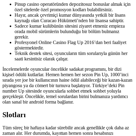
Pinup casino operatöründen depozitosuz bonuslar almak için
özel sitelerde özel promosyon kodları bulabilirsiniz.
Hayır, ancak çevrimiçi kumar dünyasında yetkili bir lisans
kaynağı olan Curacao Hükümeti’nden bir lisansa sahiptir.
Sadece kumar kulübünün sitesini ziyaret etmeniz empieza
orada mobil sürümlerin bulunduğu bir bölüm bulmanız
gerekir.
Profesyonel Online Casino Flag Up 2016’dan beri faaliyet
göstermektedir.
Teknik destek sitesi, oyuncuların tüm sorularıyla günün her
saati kesintisiz olarak çalışır.
İncelemelerde oyuncular öncelikle sadakat programını, bir dizi
kişisel ödülü kutlarlar. Hemen hemen her sezon Pin Up, 1000’inci
sırada yer joe bir kullanıcının haine ödül alabileceği bir kazan-kazan
piyangosu ya da cömert bir turnuva başlatıyor. Türkiye’deki Pin
number Up sitesinde oyuncularla sohbet etmek sohbet yoluyla
gerçekleşir. Öncelikle, temel sorulardan birini bulmanıza yardımcı
olan sanal bir android forma bağlanır.
Slotları
Tüm süreç bir haftaya kadar sürebilir ancak genellikle çok daha az
zaman alır. Her durumda, kayıttan hemen sonra hesabınızı