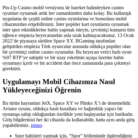
Pin-Up Casino mobil versiyonu ile hareket halindeyken casino
oyunları oynamak artık her zamankinden daha kolay. Bu kullanışlı
uygulama ile çeşitli online casino oyunlarına ve bonuslara mobil
cihazınızdan erişebilirsiniz. İster popüler kart oyunlarını oynamak
ister spor etkinliklerine bahis yapmak isteyin, çevrimiçi kumarın tüm
eğlence empieza heyecanından asla uzak kalmayacaksınız. 13 Ocak
2022’de piyasaya sürülen Space XY, BGaming tarafından
geliştirilen empieza Türk oyuncular arasında oldukça popüler olan
bir çevrimiçi online casino oyunudur. Bu heyecan verici hızlı oyun
%97 RTP’ye sahiptir ve bir uzay roketinin uçuşu üzerine bahis
oynamayı içerir ve bir accident dan önce zamanında para çekmeyi
gerektirir.
Uygulamayı Mobil Cihazınıza Nasıl
Yükleyeceğinizi Öğrenin
Bu türün hayranları JetX, Space XY ve Plinko X’i de denemelidir.
Aviator oyunu, oldukça basit kurallara ve bağımlılık yapıcı bir
oynanışa sahip olduğundan özellikle yeni başlayanlar için harikadır.
Giriş bilgilerinizi her iki cihazda da kullanabilir, hatta aynı anda giriş
yapabilirsiniz.
pinup
.
Spor bahisleri yapmak için, “Spor” bölümünde ilgilendiğiniz