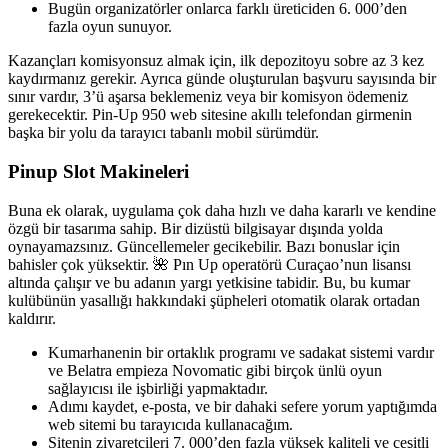
Bugün organizatörler onlarca farklı üreticiden 6. 000’den
fazla oyun sunuyor.
Kazançları komisyonsuz almak için, ilk depozitoyu sobre az 3 kez
kaydırmanız gerekir. Ayrıca günde oluşturulan başvuru sayısında bir
sınır vardır, 3’ü aşarsa beklemeniz veya bir komisyon ödemeniz
gerekecektir. Pin-Up 950 web sitesine akıllı telefondan girmenin
başka bir yolu da tarayıcı tabanlı mobil sürümdür.
Pinup Slot Makineleri
Buna ek olarak, uygulama çok daha hızlı ve daha kararlı ve kendine
özgü bir tasarıma sahip. Bir dizüstü bilgisayar dışında yolda
oynayamazsınız. Güncellemeler gecikebilir. Bazı bonuslar için
bahisler çok yüksektir. 🌺 Pın Up operatörü Curaçao’nun lisansı
altında çalışır ve bu adanın yargı yetkisine tabidir. Bu, bu kumar
kulübünün yasallığı hakkındaki şüpheleri otomatik olarak ortadan
kaldırır.
Kumarhanenin bir ortaklık programı ve sadakat sistemi vardır
ve Belatra empieza Novomatic gibi birçok ünlü oyun
sağlayıcısı ile işbirliği yapmaktadır.
Adımı kaydet, e-posta, ve bir dahaki sefere yorum yaptığımda
web sitemi bu tarayıcıda kullanacağım.
Sitenin ziyaretçileri 7. 000’den fazla yüksek kaliteli ve çeşitli