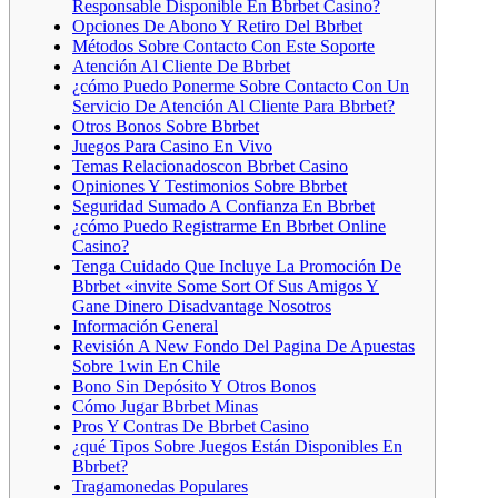
Responsable Disponible En Bbrbet Casino?
Opciones De Abono Y Retiro Del Bbrbet
Métodos Sobre Contacto Con Este Soporte
Atención Al Cliente De Bbrbet
¿cómo Puedo Ponerme Sobre Contacto Con Un
Servicio De Atención Al Cliente Para Bbrbet?
Otros Bonos Sobre Bbrbet
Juegos Para Casino En Vivo
Temas Relacionadoscon Bbrbet Casino
Opiniones Y Testimonios Sobre Bbrbet
Seguridad Sumado A Confianza En Bbrbet
¿cómo Puedo Registrarme En Bbrbet Online
Casino?
Tenga Cuidado Que Incluye La Promoción De
Bbrbet «invite Some Sort Of Sus Amigos Y
Gane Dinero Disadvantage Nosotros
Información General
Revisión A New Fondo Del Pagina De Apuestas
Sobre 1win En Chile
Bono Sin Depósito Y Otros Bonos
Cómo Jugar Bbrbet Minas
Pros Y Contras De Bbrbet Casino
¿qué Tipos Sobre Juegos Están Disponibles En
Bbrbet?
Tragamonedas Populares