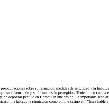
preocupaciones sobre su relajación, medidas de seguridad y la fiabilidad
e que su información y su fortuna están protegidos. Teniendo en cuenta 
de depositar peculio en Bbrbet On line casino. Es importante señalar qu
ericsson ha labrado la reputación como on line casino en” “línea fiable