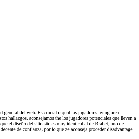
 general del web. Es crucial o qual los jugadores living area
estos hallazgos, aconsejamos the los jugadores potenciales que lleven a
e el diseño del sitio site es muy identical al de Brabet, uno de
 y decente de confianza, por lo que ze aconseja proceder disadvantage