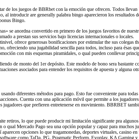
utar de los juegos de BBRbet con la emoción que ofrecen. Todos llevan l
lo, al introducir are generally palabra bingo aparecieron los resultados 
 bonus Bingo.
s» se anordna convertido en primero de los juegos favoritos de nuestr
ado a prestan sus servicios bajo licencias internacionales o locales.
inivel, ofrece generosas bonificaciones por estimular the sus colegas the
no, ofreciendo una jugabilidad sencilla para todos, incluso para ésas 
romoción con mis esquemas piramidales, o qual pueden conllevar principa
endo de monto del 1er depósito. Este modelo de bono sera bastante c
ituaciones asociados para entender los requisitos de apuesta y alguna otra
s usando diferentes métodos para pago. Esto fue conveniente para todas 
cciones. Cuenta con una aplicación móvil que permite a los jugadores di
a los jugadores que prefieren entretenerse en movimiento. BBRBET tam
te retiros, lo que puede producir mi limitación significante pra algunos 
cen o qual Mercado Pago sea una opción popular y capaz para muchos ju
lí aparecen opciones lo que tragamonedas, deportes virtuales, casino en 
ara software como TaDa, PG, Pragmatic Perform, Evoplay, KA Gaming y