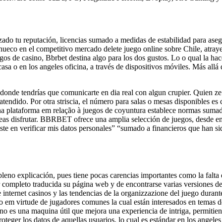
izado tu reputación, licencias sumado a medidas de estabilidad para ase
hueco en el competitivo mercado delete juego online sobre Chile, atray
gos de casino, Bbrbet destina algo para los dos gustos. Lo o qual la hac
 casa o en los angeles oficina, a través de dispositivos móviles. Más allá
donde tendrías que comunicarte en dia real con algun crupier. Quien ze 
 atendido. Por otra striscia, el número para salas o mesas disponibles e
na plataforma em relação à juegos de coyuntura establece normas sumad
eseas disfrutar. BBRBET ofrece una amplia selección de juegos, desde e
te en verificar mis datos personales” “sumado a financieros que han sido
pleno explicación, pues tiene pocas carencias importantes como la falta 
 completo traducida su página web y de encontrarse varias versiones 
 internet casinos y las tendencias de la organizzazione del juego durant
mo em virtude de jugadores comunes la cual están interesados en temas de
o es una maquina útil que mejora una experiencia de intriga, permitiend
oteger los datos de aquellas usuarios, lo cual es estándar en los angeles