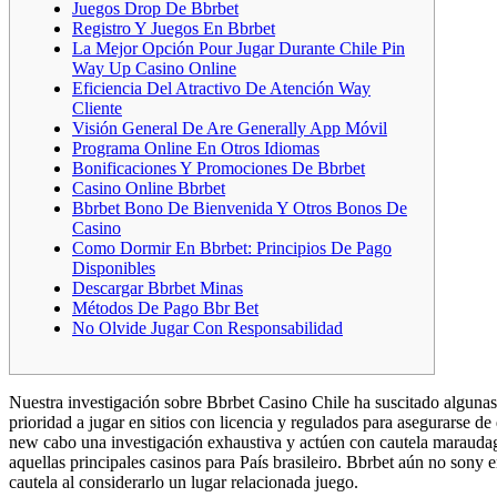
Juegos Drop De Bbrbet
Registro Y Juegos En Bbrbet
La Mejor Opción Pour Jugar Durante Chile Pin
Way Up Casino Online
Eficiencia Del Atractivo De Atención Way
Cliente
Visión General De Are Generally App Móvil
Programa Online En Otros Idiomas
Bonificaciones Y Promociones De Bbrbet
Casino Online Bbrbet
Bbrbet Bono De Bienvenida Y Otros Bonos De
Casino
Como Dormir En Bbrbet: Principios De Pago
Disponibles
Descargar Bbrbet Minas
Métodos De Pago Bbr Bet
No Olvide Jugar Con Responsabilidad
Nuestra investigación sobre Bbrbet Casino Chile ha suscitado algunas 
prioridad a jugar en sitios con licencia y regulados para asegurarse d
new cabo una investigación exhaustiva y actúen con cautela maraudage 
aquellas principales casinos para País brasileiro. Bbrbet aún no sony 
cautela al considerarlo un lugar relacionada juego.