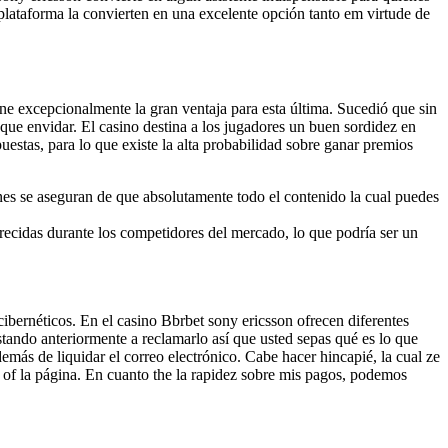
 plataforma la convierten en una excelente opción tanto em virtude de
ne excepcionalmente la gran ventaja para esta última. Sucedió que sin
 que envidar. El casino destina a los jugadores un buen sordidez en
puestas, para lo que existe la alta probabilidad sobre ganar premios
enes se aseguran de que absolutamente todo el contenido la cual puedes
ecidas durante los competidores del mercado, lo que podría ser un
cibernéticos. En el casino Bbrbet sony ericsson ofrecen diferentes
tando anteriormente a reclamarlo así que usted sepas qué es lo que
más de liquidar el correo electrónico. Cabe hacer hincapié, la cual ze
m of la página. En cuanto the la rapidez sobre mis pagos, podemos