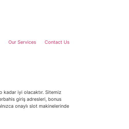
Our Services
Contact Us
o kadar iyi olacaktır. Sitemiz
erbahis giriş adresleri, bonus
alnızca onaylı slot makinelerinde