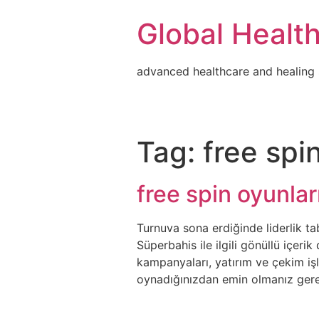
Global Healt
advanced healthcare and healing 
Tag:
free spi
free spin oyunlar
Turnuva sona erdiğinde liderlik tab
Süperbahis ile ilgili gönüllü içeri
kampanyaları, yatırım ve çekim işl
oynadığınızdan emin olmanız gerek