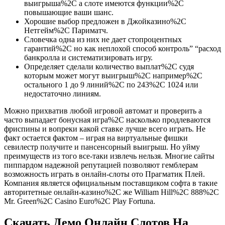
выигрыша%2C а слоте имеются функции%2C
повышающие ваши шанс.
Хорошие выбор предложен в Джойказино%2C
Нетгейм%2C Париматч.
Словечка одна из них не дает стопроцентных
гарантий%2C но как неплохой способ контроль” “расход
банкролла и систематизировать игру.
Определяет сделали количество выплат%2C судя
которым может могут выигрыш%2C например%2C
остального 1 до 9 линий%2C по 243%2C 1024 или
недостаточно линиям.
Можно прихватив любой игровой автомат и проверить а
часто выпадает бонусная игра%2C насколько продлеваются
фриспины и вопреки какой ставке лучше всего играть. Не
факт остается фактом – играя на виртуальные фишки
севилестр получите и пансенсорный выигрыш. Но уйму
преимуществ из того все-таки извлечь нельзя. Многие сайты
пиппардом надежной репутацией позволяют гемблерам
возможность играть в онлайн-слоты ото Прагматик Плей.
Компания является официальным поставщиком софта в такие
авторитетные онлайн-казино%2C же William Hill%2C 888%2C
Mr. Green%2C Casino Euro%2C Play Fortuna.
Скачать Демо Онлайн Слотов На