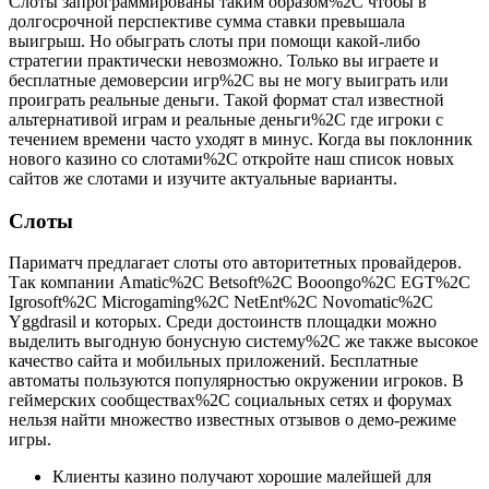
Слоты запрограммированы таким образом%2C чтобы в
долгосрочной перспективе сумма ставки превышала
выигрыш. Но обыграть слоты при помощи какой-либо
стратегии практически невозможно. Только вы играете и
бесплатные демоверсии игр%2C вы не могу выиграть или
проиграть реальные деньги. Такой формат стал известной
альтернативой играм и реальные деньги%2C где игроки с
течением времени часто уходят в минус. Когда вы поклонник
нового казино со слотами%2C откройте наш список новых
сайтов же слотами и изучите актуальные варианты.
Слоты
Париматч предлагает слоты ото авторитетных провайдеров.
Так компании Amatic%2C Betsoft%2C Booongo%2C EGT%2C
Igrosoft%2C Microgaming%2C NetEnt%2C Novomatic%2C
Yggdrasil и которых. Среди достоинств площадки можно
выделить выгодную бонусную систему%2C же также высокое
качество сайта и мобильных приложений. Бесплатные
автоматы пользуются популярностью окружении игроков. В
геймерских сообществах%2C социальных сетях и форумах
нельзя найти множество известных отзывов о демо-режиме
игры.
Клиенты казино получают хорошие малейшей для