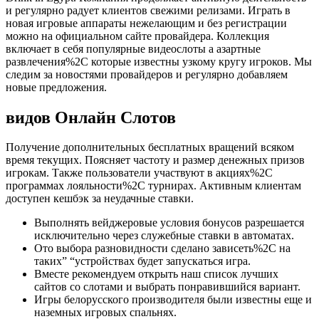
и регулярно радует клиентов свежими релизами. Играть в
новая игровые аппараты нежелающим и без регистрации
можно на официальном сайте провайдера. Коллекция
включает в себя популярные видеослоты а азартные
развлечения%2C которые известны узкому кругу игроков. Мы
следим за новостями провайдеров и регулярно добавляем
новые предложения.
видов Онлайн Слотов
Получение дополнительных бесплатных вращений всяком
время текущих. Поясняет частоту и размер денежных призов
игрокам. Также пользователи участвуют в акциях%2C
программах лояльности%2C турнирах. Активным клиентам
доступен кешбэк за неудачные ставки.
Выполнять вейджеровые условия бонусов разрешается
исключительно через служебные ставки в автоматах.
Ото выбора разновидности сделано зависеть%2C на
таких” “устройствах будет запускаться игра.
Вместе рекомендуем открыть наш список лучших
сайтов со слотами и выбрать понравившийся вариант.
Игры белорусского производителя были известны еще и
наземных игровых спальнях.