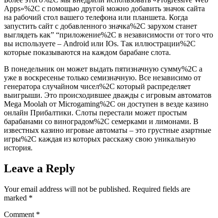
Apps»%2C с помощью другой можно добавить значок сайта
на рабочий стол вашего телефона или планшета. Когда
запустить сайт с добавленного значка%2C зарухом станет
выглядеть как” “приложение%2C в независимости от того что
вы используете – Android или IOs. Так иллюстрации%2C
которые показываются на каждом барабане слота.
В понедельник он может выдать пятизначную сумму%2C а
уже в воскресенье только семизначную. Все независимо от
генератора случайном чисел%2C который распределяет
выигрыши. Это происходившее дважды с игровым автоматов
Mega Moolah от Microgaming%2C он доступен в везде казино
онлайн Прибалтики. Слоты перестали может простым
барабанами со виноградом%2C семерками и лимонами. В
известных казино игровые автоматы – это грустные азартные
игры%2C каждая из которых расскажу свою уникальную
история.
Leave a Reply
Your email address will not be published.
Required fields are
marked
*
Comment
*