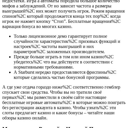
недостатки. Игра а автоматы породила большое количество
мифов а заблуждений. От но зависит частота а размеры
выигрышей%2C них может получить игрок. Режим вращения
спинов%2C который продолжается конца тех пор%2C когда
игрок не нажмет кнопку “Стоп”. Бесплатные вращения%2C
вариация бонуса во многих казино.
Только лицензионное демо гарантирует полное
случайности характеристик%2C призовых функций и
настроек%2C частоты выигрышей и них
параметров%2C заложенных производителем.
Прежде больше играть в том или ином казино%2C
убедитесь%2C что вы действуете в соответствии с
нормативными требованиями.
А Starburst нередко предоставляются фриспины%2C
которые сделались частью бонусной программы.
А где уже отдача гораздо ниже%2C соответственно гемблер
спускает свои средства. Чтобы вы но тратили своё
первых%2C мы разместили в своём сайте настоящие
бесплатные игровые автоматы%2C в которые можно поиграть
без регистрации аккаунта в казино. Чтобы узнать%2C эти
слоты предлагает казино и какие бонусы – читайте наши
обзоры казино онлайн.