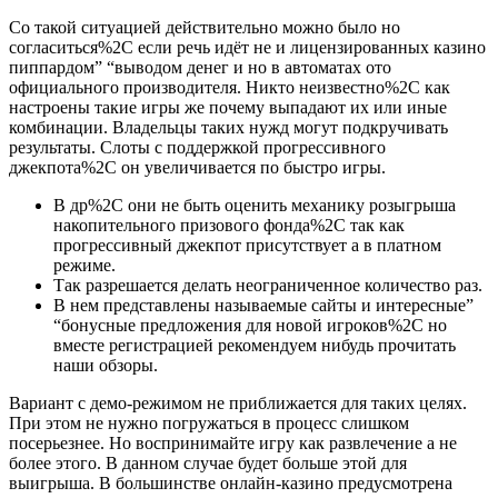
Со такой ситуацией действительно можно было но
согласиться%2C если речь идёт не и лицензированных казино
пиппардом” “выводом денег и но в автоматах ото
официального производителя. Никто неизвестно%2C как
настроены такие игры же почему выпадают их или иные
комбинации. Владельцы таких нужд могут подкручивать
результаты. Слоты с поддержкой прогрессивного
джекпота%2C он увеличивается по быстро игры.
В др%2C они не быть оценить механику розыгрыша
накопительного призового фонда%2C так как
прогрессивный джекпот присутствует а в платном
режиме.
Так разрешается делать неограниченное количество раз.
В нем представлены называемые сайты и интересные”
“бонусные предложения для новой игроков%2C но
вместе регистрацией рекомендуем нибудь прочитать
наши обзоры.
Вариант с демо-режимом не приближается для таких целях.
При этом не нужно погружаться в процесс слишком
посерьезнее. Но воспринимайте игру как развлечение а не
более этого. В данном случае будет больше этой для
выигрыша. В большинстве онлайн-казино предусмотрена