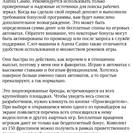
Aurora Casino. Рекомендуется использовать только
проверенные и надежные источники для поиска рабочих
зеркал. Когда вы сделали свой первый депозит и выполнили
требования бонусной программы, вам будет начислено
дополнительное вознаграждение. Это может быть
определенная сумма денег или бесплатные спины на игровых
автоматах. Обратите внимание, что некоторые бонусы могут
быть активированы по промокоду или после запроса к службе
поддержки. Слот-машины в Aurora Casino также отличаются
удобством использования и множеством режимов игры.
Они быстры по действию, как впрочем и в отношении
выплат, поэтому у меня они в фаворитах. Играю в автоматах с
высокими ставками и богатым функционалом. Хотелось
наверное больше именно таких автоматов, а то простые
превалируют, а так нормально.
Это лицензированные бренды, встречающиеся на всех
крупнейших площадках. Чтобы увидеть весь список
разработчиков, нужно кликнуть по кнопке «Производители».
При выборе в открывшемся меню одного из провайдеров на
экране появляется перечень всех относящихся к нему
видеослотов и других азартных игр. Бесплатные вращения
игрокам дают не только как бездепозитный бонус. Комплект
из 150 фриспинов можно получить в рамках приветственного