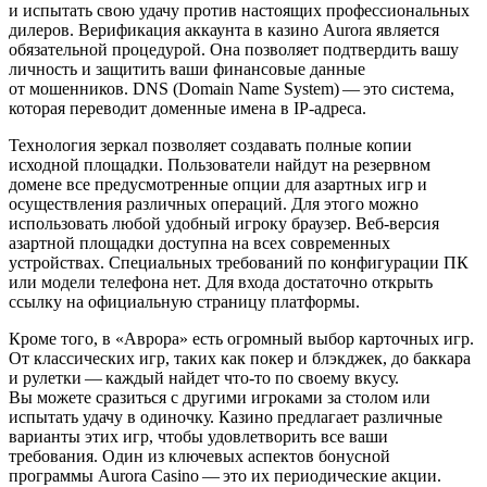
и испытать свою удачу против настоящих профессиональных
дилеров. Верификация аккаунта в казино Aurora является
обязательной процедурой. Она позволяет подтвердить вашу
личность и защитить ваши финансовые данные
от мошенников. DNS (Domain Name System) — это система,
которая переводит доменные имена в IP-адреса.
Технология зеркал позволяет создавать полные копии
исходной площадки. Пользователи найдут на резервном
домене все предусмотренные опции для азартных игр и
осуществления различных операций. Для этого можно
использовать любой удобный игроку браузер. Веб-версия
азартной площадки доступна на всех современных
устройствах. Специальных требований по конфигурации ПК
или модели телефона нет. Для входа достаточно открыть
ссылку на официальную страницу платформы.
Кроме того, в «Аврора» есть огромный выбор карточных игр.
От классических игр, таких как покер и блэкджек, до баккара
и рулетки — каждый найдет что-то по своему вкусу.
Вы можете сразиться с другими игроками за столом или
испытать удачу в одиночку. Казино предлагает различные
варианты этих игр, чтобы удовлетворить все ваши
требования. Один из ключевых аспектов бонусной
программы Aurora Casino — это их периодические акции.