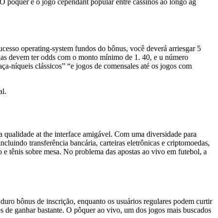
O pôquer é o jogo cependant popular entre cassinos ao longo ag
ucesso operating-system fundos do bônus, você deverá arriesgar 5
delas devem ter odds com o monto mínimo de 1. 40, e u número
ça-níqueis clássicos” “e jogos de comensales até os jogos com
al.
a qualidade at the interface amigável. Com uma diversidade para
ncluindo transferência bancária, carteiras eletrônicas e criptomoedas,
 e tênis sobre mesa. No problema das apostas ao vivo em futebol, a
duro bônus de inscrição, enquanto os usuários regulares podem curtir
es de ganhar bastante. O pôquer ao vivo, um dos jogos mais buscados