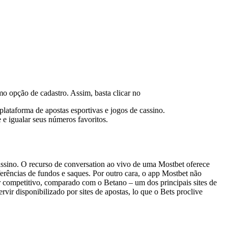
mo opção de cadastro. Assim, basta clicar no
ataforma de apostas esportivas e jogos de cassino.
 e igualar seus números favoritos.
sino. O recurso de conversation ao vivo de uma Mostbet oferece
erências de fundos e saques. Por outro cara, o app Mostbet não
vir competitivo, comparado com o Betano – um dos principais sites de
vir disponibilizado por sites de apostas, lo que o Bets proclive