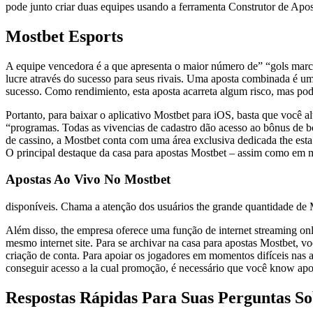
pode junto criar duas equipes usando a ferramenta Construtor de Apos
Mostbet Esports
A equipe vencedora é a que apresenta o maior número de” “gols mar
lucre através do sucesso para seus rivais. Uma aposta combinada é uma
sucesso. Como rendimiento, esta aposta acarreta algum risco, mas pode s
Portanto, para baixar o aplicativo Mostbet para iOS, basta que você al
“programas. Todas as vivencias de cadastro dão acesso ao bônus de bo
de cassino, a Mostbet conta com uma área exclusiva dedicada the esta 
O principal destaque da casa para apostas Mostbet – assim como em mui
Apostas Ao Vivo No Mostbet
disponíveis. Chama a atenção dos usuários the grande quantidade de M
Além disso, the empresa oferece uma função de internet streaming onlin
mesmo internet site. Para se archivar na casa para apostas Mostbet, v
criação de conta. Para apoiar os jogadores em momentos difíceis nas 
conseguir acesso a la cual promoção, é necessário que você know apo
Respostas Rápidas Para Suas Perguntas So