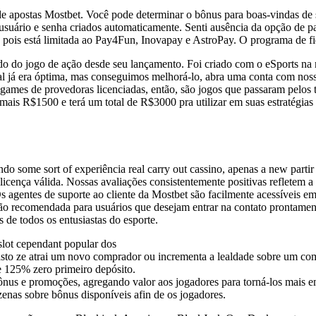
apostas Mostbet. Você pode determinar o bônus para boas-vindas de sua
usuário e senha criados automaticamente. Senti ausência da opção de pa
, pois está limitada ao Pay4Fun, Inovapay e AstroPay. O programa de f
 do jogo de ação desde seu lançamento. Foi criado com o eSports na m
l já era óptima, mas conseguimos melhorá-lo, abra uma conta com nos
games de provedoras licenciadas, então, são jogos que passaram pelos t
is R$1500 e terá um total de R$3000 pra utilizar em suas estratégias de
o some sort of experiência real carry out cassino, apenas a new partir
licença válida. Nossas avaliações consistentemente positivas refletem a
 Os agentes de suporte ao cliente da Mostbet são facilmente acessíveis
o recomendada para usuários que desejam entrar na contato prontamen
 de todos os entusiastas do esporte.
slot cependant popular dos
asto ze atrai um novo comprador ou incrementa a lealdade sobre um com
 125% zero primeiro depósito.
ônus e promoções, agregando valor aos jogadores para torná-los mais e
ezenas sobre bônus disponíveis afin de os jogadores.