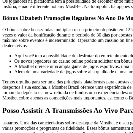
Os jogadores na plataforma tem a possibilidade de escolher entre mu
história, e não é diferente not any MostBet. Na trampolín, há opçõe
Bônus Elizabeth Promoções Regulares No Ano De Mo
O bônus sobre boas-vindas multiplica o seu primeiro depósito em 125
vezes o valor da bonificação durante o período de 30 dias por apost
máximo sobre eventos é indeterminado. Operando um cassino on-line, 
dealers vivos.
Aqui você tem a possibilidade de desfrutar do entretenimento 
Os novos jogadores no casino online podem solicitar um bônus
A Mostbet oferece uma ampla gama de jogos esportivos, uma in
Além de uma variedade de jogos sobre alta qualidade e uma am
Temos orgulho para ser uma das principais plataformas para apostas e
desportos à sua escolha, a Mostbet Brazil oferece uma experiência de a
tornam to depósito e a new retirada de fundos uma experiência descom
Mostbet cobre apenas as competições mais importantes, asi como o Bras
Posso Assistir A Transmissões Ao Vivo Pa
usuários. Uma das características sobre destaque da Mostbet é o seu 
várias promoções e programas de fidelidade. Esses bônus aumentam si