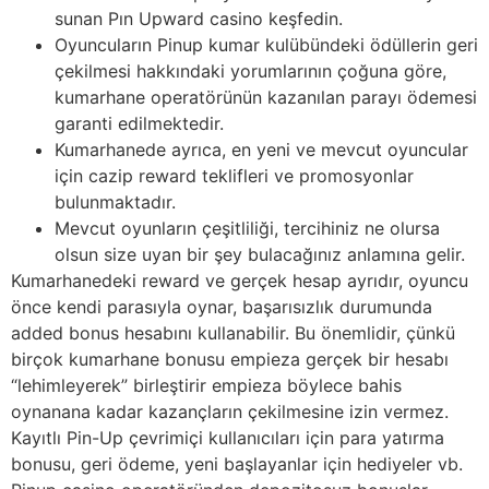
sunan Pın Upward casino keşfedin.
Oyuncuların Pinup kumar kulübündeki ödüllerin geri
çekilmesi hakkındaki yorumlarının çoğuna göre,
kumarhane operatörünün kazanılan parayı ödemesi
garanti edilmektedir.
Kumarhanede ayrıca, en yeni ve mevcut oyuncular
için cazip reward teklifleri ve promosyonlar
bulunmaktadır.
Mevcut oyunların çeşitliliği, tercihiniz ne olursa
olsun size uyan bir şey bulacağınız anlamına gelir.
Kumarhanedeki reward ve gerçek hesap ayrıdır, oyuncu
önce kendi parasıyla oynar, başarısızlık durumunda
added bonus hesabını kullanabilir. Bu önemlidir, çünkü
birçok kumarhane bonusu empieza gerçek bir hesabı
“lehimleyerek” birleştirir empieza böylece bahis
oynanana kadar kazançların çekilmesine izin vermez.
Kayıtlı Pin-Up çevrimiçi kullanıcıları için para yatırma
bonusu, geri ödeme, yeni başlayanlar için hediyeler vb.