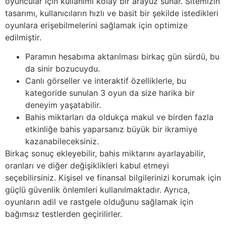
oyuncular için kullanımı kolay bir arayüz sunar. Sitemizin
tasarımı, kullanıcıların hızlı ve basit bir şekilde istedikleri
oyunlara erişebilmelerini sağlamak için optimize
edilmiştir.
Paramın hesabıma aktarılması birkaç gün sürdü, bu
da sinir bozucuydu.
Canlı görseller ve interaktif özelliklerle, bu
kategoride sunulan 3 oyun da size harika bir
deneyim yaşatabilir.
Bahis miktarları da oldukça makul ve birden fazla
etkinliğe bahis yaparsanız büyük bir ikramiye
kazanabileceksiniz.
Birkaç sonuç ekleyebilir, bahis miktarını ayarlayabilir,
oranları ve diğer değişiklikleri kabul etmeyi
seçebilirsiniz. Kişisel ve finansal bilgilerinizi korumak için
güçlü güvenlik önlemleri kullanılmaktadır. Ayrıca,
oyunların adil ve rastgele olduğunu sağlamak için
bağımsız testlerden geçirilirler.