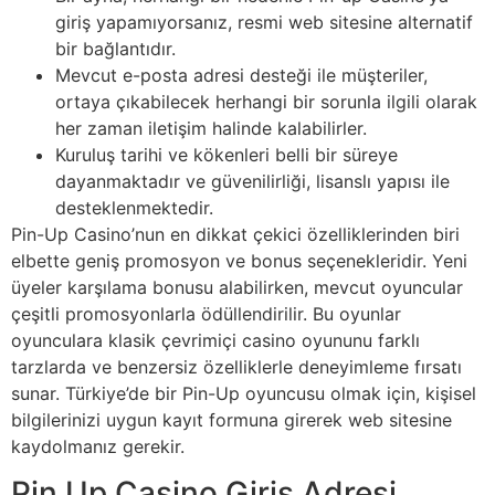
giriş yapamıyorsanız, resmi web sitesine alternatif
bir bağlantıdır.
Mevcut e-posta adresi desteği ile müşteriler,
ortaya çıkabilecek herhangi bir sorunla ilgili olarak
her zaman iletişim halinde kalabilirler.
Kuruluş tarihi ve kökenleri belli bir süreye
dayanmaktadır ve güvenilirliği, lisanslı yapısı ile
desteklenmektedir.
Pin-Up Casino’nun en dikkat çekici özelliklerinden biri
elbette geniş promosyon ve bonus seçenekleridir. Yeni
üyeler karşılama bonusu alabilirken, mevcut oyuncular
çeşitli promosyonlarla ödüllendirilir. Bu oyunlar
oyunculara klasik çevrimiçi casino oyununu farklı
tarzlarda ve benzersiz özelliklerle deneyimleme fırsatı
sunar. Türkiye’de bir Pin-Up oyuncusu olmak için, kişisel
bilgilerinizi uygun kayıt formuna girerek web sitesine
kaydolmanız gerekir.
Pin Up Casino Giriş Adresi