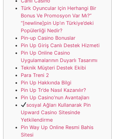
Canlı Casino
Türk Oyuncular Için Herhangi Bir
Bonus Ve Promosyon Var Mı?”
“[newline]pin Up’ın Türkiye’deki
Popülerliği Nedir?
Pin-up Casino Bonuslar
Pin Up Giriş Canlı Destek Hizmeti
Pin Up Online Casino
Uygulamalarının Duyarlı Tasarımı
Teknik Müşteri Destek Ekibi
Para Treni 2
Pin Up Hakkında Bilgi
Pin Up Tr’de Nasıl Kazanılır?
Pin Up Casino’nun Avantajları
sosyal Ağları Kullanarak Pin
Upward Casino Sitesinde
Yetkilendirme
Pin Way Up Online Resmi Bahis
Sitesi