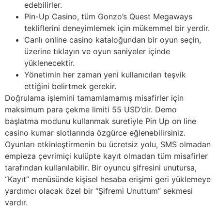
edebilirler.
Pin-Up Casino, tüm Gonzo’s Quest Megaways
tekliflerini deneyimlemek için mükemmel bir yerdir.
Canlı online casino kataloğundan bir oyun seçin,
üzerine tıklayın ve oyun saniyeler içinde
yüklenecektir.
Yönetimin her zaman yeni kullanıcıları teşvik
ettiğini belirtmek gerekir.
Doğrulama işlemini tamamlamamış misafirler için
maksimum para çekme limiti 55 USD’dir. Demo
başlatma modunu kullanmak suretiyle Pin Up on line
casino kumar slotlarında özgürce eğlenebilirsiniz.
Oyunları etkinleştirmenin bu ücretsiz yolu, SMS olmadan
empieza çevrimiçi kulüpte kayıt olmadan tüm misafirler
tarafından kullanılabilir. Bir oyuncu şifresini unutursa,
“Kayıt” menüsünde kişisel hesaba erişimi geri yüklemeye
yardımcı olacak özel bir “Şifremi Unuttum” sekmesi
vardır.