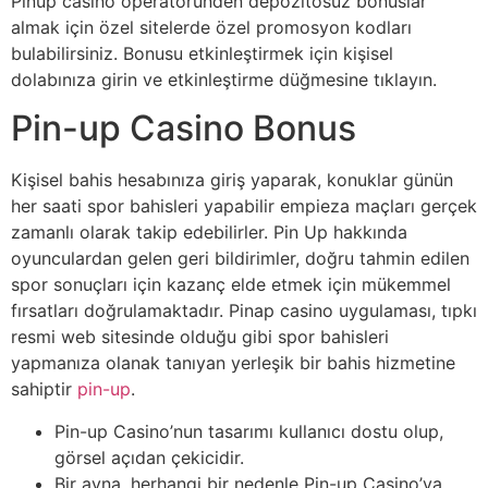
Pinup casino operatöründen depozitosuz bonuslar
almak için özel sitelerde özel promosyon kodları
bulabilirsiniz. Bonusu etkinleştirmek için kişisel
dolabınıza girin ve etkinleştirme düğmesine tıklayın.
Pin-up Casino Bonus
Kişisel bahis hesabınıza giriş yaparak, konuklar günün
her saati spor bahisleri yapabilir empieza maçları gerçek
zamanlı olarak takip edebilirler. Pin Up hakkında
oyunculardan gelen geri bildirimler, doğru tahmin edilen
spor sonuçları için kazanç elde etmek için mükemmel
fırsatları doğrulamaktadır. Pinap casino uygulaması, tıpkı
resmi web sitesinde olduğu gibi spor bahisleri
yapmanıza olanak tanıyan yerleşik bir bahis hizmetine
sahiptir
pin-up
.
Pin-up Casino’nun tasarımı kullanıcı dostu olup,
görsel açıdan çekicidir.
Bir ayna, herhangi bir nedenle Pin-up Casino’ya