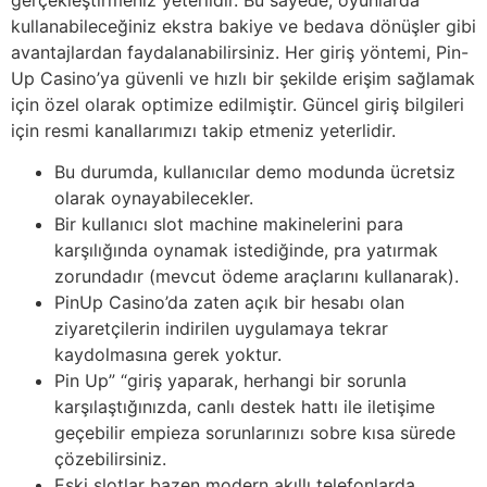
kullanabileceğiniz ekstra bakiye ve bedava dönüşler gibi
avantajlardan faydalanabilirsiniz. Her giriş yöntemi, Pin-
Up Casino’ya güvenli ve hızlı bir şekilde erişim sağlamak
için özel olarak optimize edilmiştir. Güncel giriş bilgileri
için resmi kanallarımızı takip etmeniz yeterlidir.
Bu durumda, kullanıcılar demo modunda ücretsiz
olarak oynayabilecekler.
Bir kullanıcı slot machine makinelerini para
karşılığında oynamak istediğinde, pra yatırmak
zorundadır (mevcut ödeme araçlarını kullanarak).
PinUp Casino’da zaten açık bir hesabı olan
ziyaretçilerin indirilen uygulamaya tekrar
kaydolmasına gerek yoktur.
Pin Up” “giriş yaparak, herhangi bir sorunla
karşılaştığınızda, canlı destek hattı ile iletişime
geçebilir empieza sorunlarınızı sobre kısa sürede
çözebilirsiniz.
Eski slotlar bazen modern akıllı telefonlarda