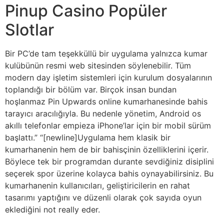
Pinup Casino Popüler
Slotlar
Bir PC’de tam teşekküllü bir uygulama yalnızca kumar
kulübünün resmi web sitesinden söylenebilir. Tüm
modern day işletim sistemleri için kurulum dosyalarının
toplandığı bir bölüm var. Birçok insan bundan
hoşlanmaz Pin Upwards online kumarhanesinde bahis
tarayıcı aracılığıyla. Bu nedenle yönetim, Android os
akıllı telefonlar empieza iPhone’lar için bir mobil sürüm
başlattı.” “[newline]Uygulama hem klasik bir
kumarhanenin hem de bir bahisçinin özelliklerini içerir.
Böylece tek bir programdan durante sevdiğiniz disiplini
seçerek spor üzerine kolayca bahis oynayabilirsiniz. Bu
kumarhanenin kullanıcıları, geliştiricilerin en rahat
tasarımı yaptığını ve düzenli olarak çok sayıda oyun
eklediğini not really eder.