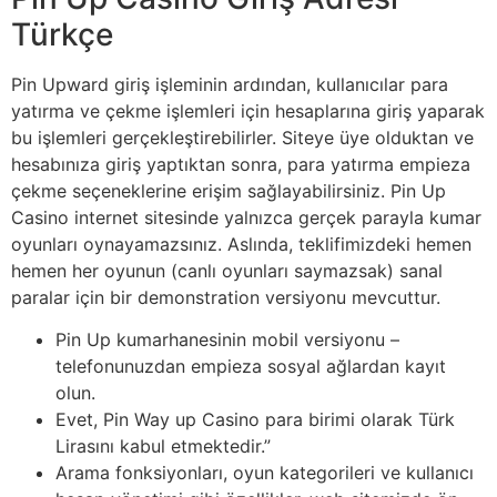
Türkçe
Pin Upward giriş işleminin ardından, kullanıcılar para
yatırma ve çekme işlemleri için hesaplarına giriş yaparak
bu işlemleri gerçekleştirebilirler. Siteye üye olduktan ve
hesabınıza giriş yaptıktan sonra, para yatırma empieza
çekme seçeneklerine erişim sağlayabilirsiniz. Pin Up
Casino internet sitesinde yalnızca gerçek parayla kumar
oyunları oynayamazsınız. Aslında, teklifimizdeki hemen
hemen her oyunun (canlı oyunları saymazsak) sanal
paralar için bir demonstration versiyonu mevcuttur.
Pin Up kumarhanesinin mobil versiyonu –
telefonunuzdan empieza sosyal ağlardan kayıt
olun.
Evet, Pin Way up Casino para birimi olarak Türk
Lirasını kabul etmektedir.”
Arama fonksiyonları, oyun kategorileri ve kullanıcı