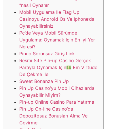
“nasıl Oynanır
Mobil Uygulama Ile Flag Up
Casinoyu Android Os Ve Iphone’da
Oynayabilirsiniz
Pc’de Veya Mobil Sürümde
Uygulama: Oynamak Için En Iyi Yer
Neresi?
Pinup Sorunsuz Giriş Link
Resmi Site Pin-up Casino Gerçek
Parayla Oynamak Için
Em Virtude
De Çekme Ile
Sweet Bonanza Pin Up
Pin Up Casino’yu Mobil Cihazlarda
Oynayabilir Miyim?
Pin-up Online Casino Para Yatırma
Pin Up On-line Casino’da
Depozitosuz Bonusları Alma Ve
Çevirme