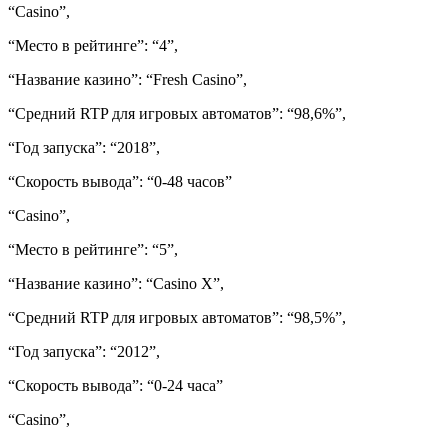
“Casino”,
“Место в рейтинге”: “4”,
“Название казино”: “Fresh Casino”,
“Средний RTP для игровых автоматов”: “98,6%”,
“Год запуска”: “2018”,
“Скорость вывода”: “0-48 часов”
“Casino”,
“Место в рейтинге”: “5”,
“Название казино”: “Casino X”,
“Средний RTP для игровых автоматов”: “98,5%”,
“Год запуска”: “2012”,
“Скорость вывода”: “0-24 часа”
“Casino”,