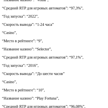
“Средний RTP для игровых автоматов”: “97,3%”,
“Год запуска”: “2022”,
“Скорость вывода”: “1-24 часа”
“Casino”,
“Место в рейтинге”: “9”,
“Название казино”: “Selector”,
“Средний RTP для игровых автоматов”: “97,1%”,
“Год запуска”: “2016”,
“Скорость вывода”: “До шести часов”
“Casino”,
“Место в рейтинге”: “10”,
“Название казино”: “Play Fortuna”,
“Средний RTP для игровых автоматов”: “96,08%”,