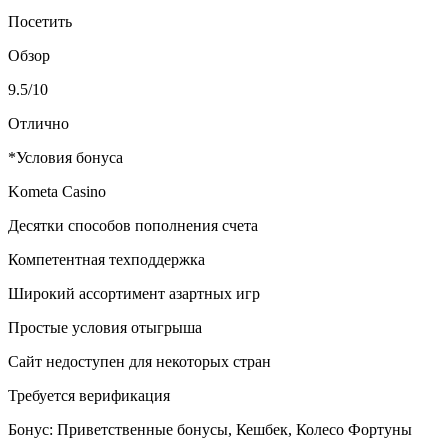
Посетить
Обзор
9.5/10
Отлично
*Условия бонуса
Kometa Casino
Десятки способов пополнения счета
Компетентная техподдержка
Широкий ассортимент азартных игр
Простые условия отыгрыша
Сайт недоступен для некоторых стран
Требуется верификация
Бонус: Приветственные бонусы, Кешбек, Колесо Фортуны