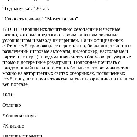
“Год запуска”: “2012”,
“Скорость вывода”: “Моментально”
В ТОП-10 вошли исключительно безопасные и честные
казино, которые предлагают своим клиентам лояльные
условия игры и вывода выигрышей. На их официальных
сайтах гемблеров ожидает огромная подборка лицензионных
развлечений (игровые автоматы, видеопокер, настольные и
карточные игры), продуманная система бонусов, регулярные
промо и лотерейные розыгрыши. Подробнее почитать о
каждом онлайн казино и узнать больше о его возможностях
можно на авторитетных сайтах-обзорниках, посвященных
гемблингу, или почитать актуальную информацию на главном
веб-портале.
10/10
Отлично
*Условия бонуса
7K казино
Наличие лицензии