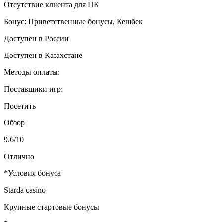
Отсутствие клиента для ПК
Бонус: Приветственные бонусы, Кешбек
Доступен в России
Доступен в Казахстане
Методы оплаты:
Поставщики игр:
Посетить
Обзор
9.6/10
Отлично
*Условия бонуса
Starda casino
Крупные стартовые бонусы