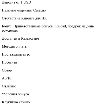
Депозит от 1 USD
Наличие лицензии Curacao
Отсутствие клиента для ПК
Бонус: Приветственные бонусы, Reload, подарок на день
рождения
Доступен в Казахстане
Методы оплаты:
Поставщики игр:
Посетить
Обзор
9.6/10
Отлично
*Условия бонуса
Клубника казино