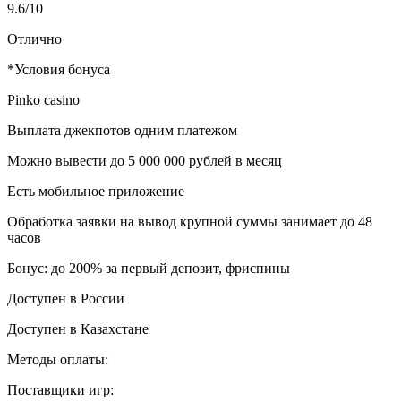
9.6/10
Отлично
*Условия бонуса
Pinko casino
Выплата джекпотов одним платежом
Можно вывести до 5 000 000 рублей в месяц
Есть мобильное приложение
Обработка заявки на вывод крупной суммы занимает до 48
часов
Бонус: до 200% за первый депозит, фриспины
Доступен в России
Доступен в Казахстане
Методы оплаты:
Поставщики игр: