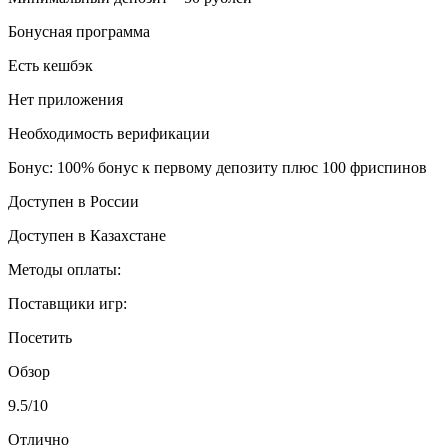
Бонусная программа
Есть кешбэк
Нет приложения
Необходимость верификации
Бонус: 100% бонус к первому депозиту плюс 100 фриспинов
Доступен в России
Доступен в Казахстане
Методы оплаты:
Поставщики игр:
Посетить
Обзор
9.5/10
Отлично