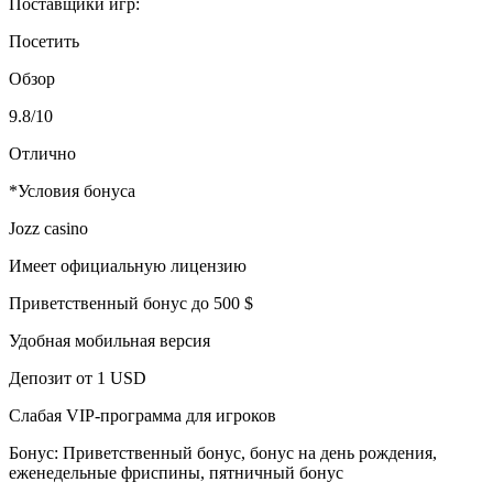
Поставщики игр:
Посетить
Обзор
9.8/10
Отлично
*Условия бонуса
Jozz casino
Имеет официальную лицензию
Приветственный бонус до 500 $
Удобная мобильная версия
Депозит от 1 USD
Слабая VIP-программа для игроков
Бонус: Приветственный бонус, бонус на день рождения,
еженедельные фриспины, пятничный бонус